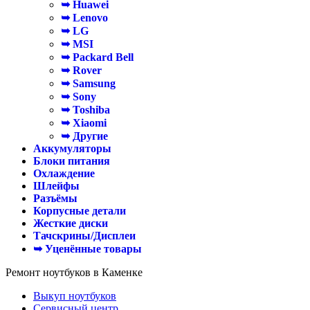
➥ Huawei
➥ Lenovo
➥ LG
➥ MSI
➥ Packard Bell
➥ Rover
➥ Samsung
➥ Sony
➥ Toshiba
➥ Xiaomi
➥ Другие
Аккумуляторы
Блоки питания
Охлаждение
Шлейфы
Разъёмы
Корпусные детали
Жесткие диски
Тачскрины/Дисплеи
➥ Уценённые товары
Ремонт ноутбуков в Каменке
Выкуп ноутбуков
Сервисный центр