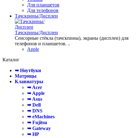
Для планшетов
Для телефонов
Тачскрины/Дисплеи
Тачскрины/Дисплеи
Сенсорные стёкла (тачскпины), экраны (дисплеи) для
телефонов и планшетов. ..
Apple
Каталог
➥ Ноутбуки
Матрицы
Клавиатуры
➥ Acer
➥ Apple
➥ Asus
➥ Dell
➥ DNS
➥ eMachines
➥ Fujitsu
➥ Gateway
➥ HP