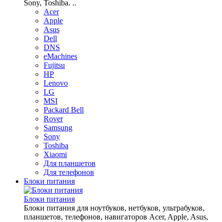
Sony, Toshiba. ..
Acer
Apple
Asus
Dell
DNS
eMachines
Fujitsu
HP
Lenovo
LG
MSI
Packard Bell
Rover
Samsung
Sony
Toshiba
Xiaomi
Для планшетов
Для телефонов
Блоки питания
Блоки питания
Блоки питания для ноутбуков, нетбуков, ультрабуков,
планшетов, телефонов, навигаторов Acer, Apple, Asus,