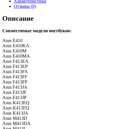
Характеристики
Отзывы (0)
Описание
Совместимые модели ноутбуков:
Asus E410
Asus E410KA
Asus E410M
Asus E410MA
Asus F413EA
Asus F413EP
Asus F413FA
Asus F413FF
Asus F413FP
Asus F413JA
Asus F413JF
Asus F413JP
Asus K413EQ
Asus K413FQ
Asus K413JA
Asus M413D
Asus M413DA
Asus M413I