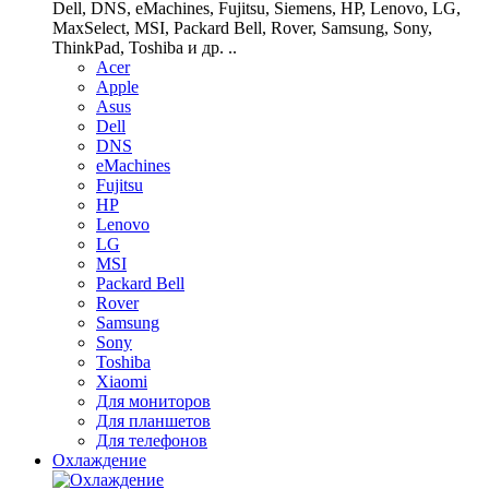
Dell, DNS, eMachines, Fujitsu, Siemens, HP, Lenovo, LG,
MaxSelect, MSI, Packard Bell, Rover, Samsung, Sony,
ThinkPad, Toshiba и др. ..
Acer
Apple
Asus
Dell
DNS
eMachines
Fujitsu
HP
Lenovo
LG
MSI
Packard Bell
Rover
Samsung
Sony
Toshiba
Xiaomi
Для мониторов
Для планшетов
Для телефонов
Охлаждение