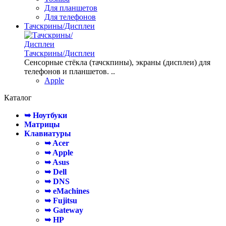
Для планшетов
Для телефонов
Тачскрины/Дисплеи
Тачскрины/Дисплеи
Сенсорные стёкла (тачскпины), экраны (дисплеи) для
телефонов и планшетов. ..
Apple
Каталог
➥ Ноутбуки
Матрицы
Клавиатуры
➥ Acer
➥ Apple
➥ Asus
➥ Dell
➥ DNS
➥ eMachines
➥ Fujitsu
➥ Gateway
➥ HP