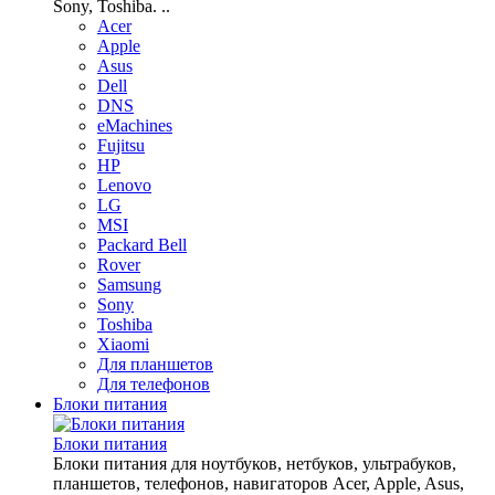
Sony, Toshiba. ..
Acer
Apple
Asus
Dell
DNS
eMachines
Fujitsu
HP
Lenovo
LG
MSI
Packard Bell
Rover
Samsung
Sony
Toshiba
Xiaomi
Для планшетов
Для телефонов
Блоки питания
Блоки питания
Блоки питания для ноутбуков, нетбуков, ультрабуков,
планшетов, телефонов, навигаторов Acer, Apple, Asus,