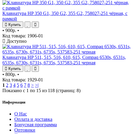
Клавиатура HP 350 G1, 350 G2, 355 G2, 758027-251 чёрная, с
рамкой
Купить
•
900р.
•
Код товара: 1906-01
Доступно
Клавиатура HP 511, 515, 516, 610, 615, Compaq 6530s, 6531s,
6535s, 6730s, 6731s, 6735s, 537583-251 черная
Купить
•
800р.
•
Код товара: 1929-01
1
2
3
4
5
6
7
8
>
>|
Показано с 1 по 15 из 118 (страниц: 8)
Информация
О Нас
Оплата и доставка
Бонусная программа
Оптовики