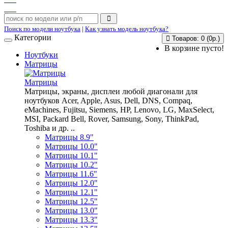
Поиск по модели ноутбука
|
Как узнать модель ноутбука?
Категории
Товаров: 0 (0р.)
В корзине пусто!
Ноутбуки
Матрицы
Матрицы
Матрицы, экраны, дисплеи любой диагонали для
ноутбуков Acer, Apple, Asus, Dell, DNS, Compaq,
eMachines, Fujitsu, Siemens, HP, Lenovo, LG, MaxSelect,
MSI, Packard Bell, Rover, Samsung, Sony, ThinkPad,
Toshiba и др. ..
Матрицы 8.9"
Матрицы 10.0"
Матрицы 10.1"
Матрицы 10.2"
Матрицы 11.6"
Матрицы 12.0"
Матрицы 12.1"
Матрицы 12.5"
Матрицы 13.0"
Матрицы 13.3"