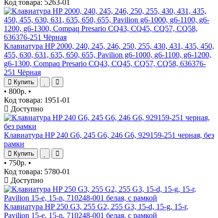
Код товара: 5263-01
Клавиатура HP 2000, 240, 245, 246, 250, 255, 430, 431, 435, 450,
455, 630, 631, 635, 650, 655, Pavilion g6-1000, g6-1100, g6-1200,
g6-1300, Compaq Presario CQ43, CQ45, CQ57, CQ58, 636376-
251 Чёрная
Купить
•
800р.
•
Код товара: 1951-01
Доступно
Клавиатура HP 240 G6, 245 G6, 246 G6, 929159-251 черная, без
рамки
Купить
•
750р.
•
Код товара: 5780-01
Доступно
Клавиатура HP 250 G3, 255 G2, 255 G3, 15-d, 15-g, 15-r,
Pavilion 15-e, 15-n, 710248-001 белая, с рамкой