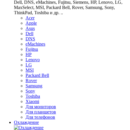
Dell, DNS, eMachines, Fujitsu, Siemens, HP, Lenovo, LG,
MaxSelect, MSI, Packard Bell, Rover, Samsung, Sony,
ThinkPad, Toshiba и др. ..
Acer
Apple
Asus
Dell
DNS
eMachines
Fujitsu
HP
Lenovo
LG
MSI
Packard Bell
Rover
Samsung
Sony
Toshiba
Xiaomi
Для мониторов
Для планшетов
Для телефонов
Охлаждение