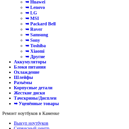
➥ Huawei
➥ Lenovo
➥ LG
➥ MSI
➥ Packard Bell
➥ Rover
➥ Samsung
➥ Sony
➥ Toshiba
➥ Xiaomi
➥ Другие
Аккумуляторы
Блоки питания
Охлаждение
Шлейфы
Разъёмы
Корпусные детали
Жесткие диски
Тачскрины/Дисплеи
➥ Уценённые товары
Ремонт ноутбуков в Каменке
Выкуп ноутбуков
Сервисный центр