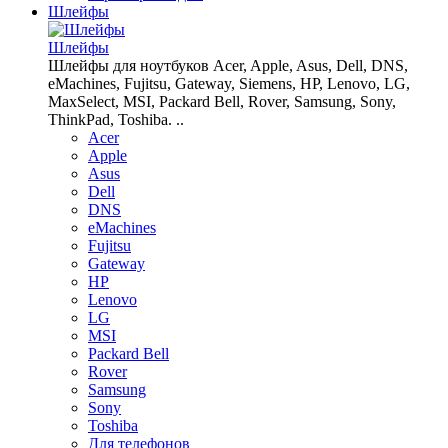
Шлейфы
Шлейфы
Шлейфы для ноутбуков Acer, Apple, Asus, Dell, DNS,
eMachines, Fujitsu, Gateway, Siemens, HP, Lenovo, LG,
MaxSelect, MSI, Packard Bell, Rover, Samsung, Sony,
ThinkPad, Toshiba. ..
Acer
Apple
Asus
Dell
DNS
eMachines
Fujitsu
Gateway
HP
Lenovo
LG
MSI
Packard Bell
Rover
Samsung
Sony
Toshiba
Для телефонов