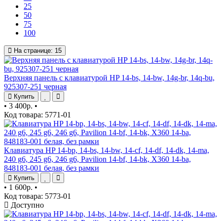
25
50
75
100
На странице:
15
Верхняя панель с клавиатурой HP 14-bs, 14-bw, 14g-br, 14q-bu,
925307-251 черная
Купить
•
3 400р.
•
Код товара: 5771-01
Клавиатура HP 14-bp, 14-bs, 14-bw, 14-cf, 14-df, 14-dk, 14-ma,
240 g6, 245 g6, 246 g6, Pavilion 14-bf, 14-bk, X360 14-ba,
848183-001 белая, без рамки
Купить
•
1 600р.
•
Код товара: 5773-01
Доступно