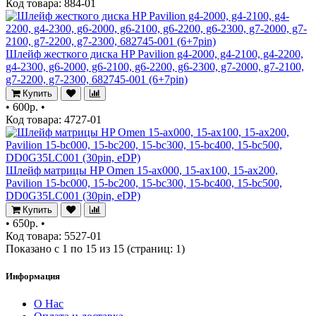
Код товара: 884-01
Шлейф жесткого диска HP Pavilion g4-2000, g4-2100, g4-2200,
g4-2300, g6-2000, g6-2100, g6-2200, g6-2300, g7-2000, g7-2100,
g7-2200, g7-2300, 682745-001 (6+7pin)
Купить
•
600р.
•
Код товара: 4727-01
Шлейф матрицы HP Omen 15-ax000, 15-ax100, 15-ax200,
Pavilion 15-bc000, 15-bc200, 15-bc300, 15-bc400, 15-bc500,
DD0G35LC001 (30pin, eDP)
Купить
•
650р.
•
Код товара: 5527-01
Показано с 1 по 15 из 15 (страниц: 1)
Информация
О Нас