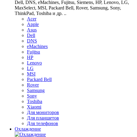
Dell, DNS, eMachines, Fujitsu, Siemens, HP, Lenovo, LG,
MaxSelect, MSI, Packard Bell, Rover, Samsung, Sony,
ThinkPad, Toshiba и др. ..
Acer
Apple
Asus
Dell
DNS
eMachines
Fujitsu
HP
Lenovo
LG
MSI
Packard Bell
Rover
Samsung
Sony
Toshiba
Xiaomi
Для мониторов
Для планшетов
Для телефонов
Охлаждение