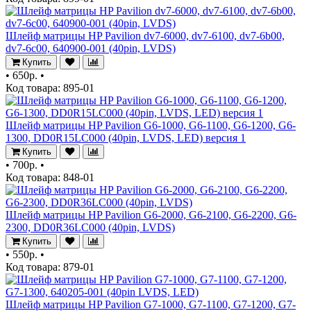
Шлейф матрицы HP Pavilion dv7-6000, dv7-6100, dv7-6b00,
dv7-6c00, 640900-001 (40pin, LVDS)
Купить
•
650р.
•
Код товара: 895-01
Шлейф матрицы HP Pavilion G6-1000, G6-1100, G6-1200, G6-
1300, DD0R15LC000 (40pin, LVDS, LED) версия 1
Купить
•
700р.
•
Код товара: 848-01
Шлейф матрицы HP Pavilion G6-2000, G6-2100, G6-2200, G6-
2300, DD0R36LC000 (40pin, LVDS)
Купить
•
550р.
•
Код товара: 879-01
Шлейф матрицы HP Pavilion G7-1000, G7-1100, G7-1200, G7-