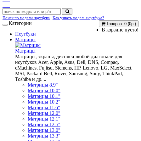
Поиск по модели ноутбука
|
Как узнать модель ноутбука?
Категории
Товаров: 0 (0р.)
В корзине пусто!
Ноутбуки
Матрицы
Матрицы
Матрицы, экраны, дисплеи любой диагонали для
ноутбуков Acer, Apple, Asus, Dell, DNS, Compaq,
eMachines, Fujitsu, Siemens, HP, Lenovo, LG, MaxSelect,
MSI, Packard Bell, Rover, Samsung, Sony, ThinkPad,
Toshiba и др. ..
Матрицы 8.9"
Матрицы 10.0"
Матрицы 10.1"
Матрицы 10.2"
Матрицы 11.6"
Матрицы 12.0"
Матрицы 12.1"
Матрицы 12.5"
Матрицы 13.0"
Матрицы 13.3"