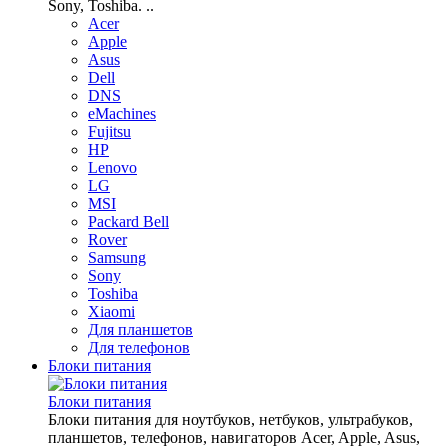
Sony, Toshiba. ..
Acer
Apple
Asus
Dell
DNS
eMachines
Fujitsu
HP
Lenovo
LG
MSI
Packard Bell
Rover
Samsung
Sony
Toshiba
Xiaomi
Для планшетов
Для телефонов
Блоки питания
Блоки питания
Блоки питания для ноутбуков, нетбуков, ультрабуков,
планшетов, телефонов, навигаторов Acer, Apple, Asus,