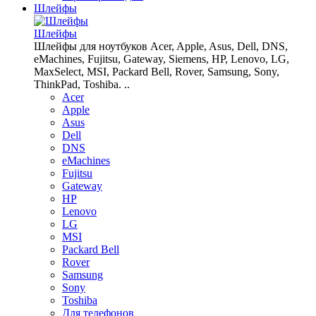
Шлейфы
Шлейфы
Шлейфы для ноутбуков Acer, Apple, Asus, Dell, DNS,
eMachines, Fujitsu, Gateway, Siemens, HP, Lenovo, LG,
MaxSelect, MSI, Packard Bell, Rover, Samsung, Sony,
ThinkPad, Toshiba. ..
Acer
Apple
Asus
Dell
DNS
eMachines
Fujitsu
Gateway
HP
Lenovo
LG
MSI
Packard Bell
Rover
Samsung
Sony
Toshiba
Для телефонов