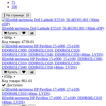
75
100
На странице:
15
Шлейф матрицы Dell Latitude E5510, 50.4EQ01.001 (30pin eDP)
Купить
•
600р.
•
Код товара: 4739-01
Шлейф матрицы HP Pavilion 15-e000, 15-e100, DD0R65LC000,
DD0R65LC010, DD0R65LC020, DD0R65LC030,
DD0R65LC040, DD0R65LC050 (40pin, LVDS)
Купить
•
650р.
•
Код товара: 861-01
Доступно
Шлейф матрицы HP Pavilion 17-e000, 17-e100, DD0R68LC010
(40pin, LVDS)