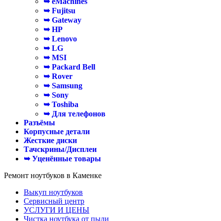
➥ eMachines
➥ Fujitsu
➥ Gateway
➥ HP
➥ Lenovo
➥ LG
➥ MSI
➥ Packard Bell
➥ Rover
➥ Samsung
➥ Sony
➥ Toshiba
➥ Для телефонов
Разъёмы
Корпусные детали
Жесткие диски
Тачскрины/Дисплеи
➥ Уценённые товары
Ремонт ноутбуков в Каменке
Выкуп ноутбуков
Сервисный центр
УСЛУГИ И ЦЕНЫ
Чистка ноутбука от пыли