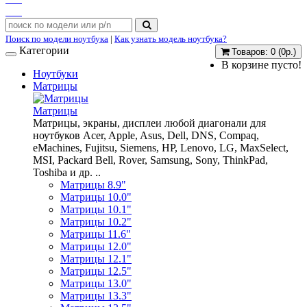
Поиск по модели ноутбука
|
Как узнать модель ноутбука?
Категории
Товаров: 0 (0р.)
В корзине пусто!
Ноутбуки
Матрицы
Матрицы
Матрицы, экраны, дисплеи любой диагонали для
ноутбуков Acer, Apple, Asus, Dell, DNS, Compaq,
eMachines, Fujitsu, Siemens, HP, Lenovo, LG, MaxSelect,
MSI, Packard Bell, Rover, Samsung, Sony, ThinkPad,
Toshiba и др. ..
Матрицы 8.9"
Матрицы 10.0"
Матрицы 10.1"
Матрицы 10.2"
Матрицы 11.6"
Матрицы 12.0"
Матрицы 12.1"
Матрицы 12.5"
Матрицы 13.0"
Матрицы 13.3"