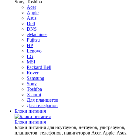
Sony, Toshiba. ..
Acer
Apple
Asus
Dell
DNS
eMachines
Fujitsu
HP
Lenovo
LG
MSI
Packard Bell
Rover
Samsung
Sony
Toshiba
Xiaomi
Для планшетов
Для телефонов
Блоки питания
Блоки питания
Блоки питания для ноутбуков, нетбуков, ультрабуков,
планшетов, телефонов, навигаторов Acer, Apple, Asus,