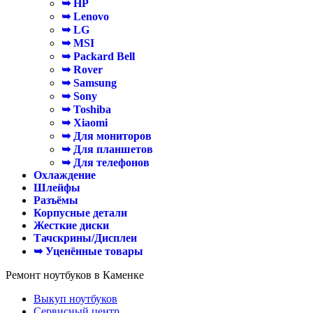
➥ HP
➥ Lenovo
➥ LG
➥ MSI
➥ Packard Bell
➥ Rover
➥ Samsung
➥ Sony
➥ Toshiba
➥ Xiaomi
➥ Для мониторов
➥ Для планшетов
➥ Для телефонов
Охлаждение
Шлейфы
Разъёмы
Корпусные детали
Жесткие диски
Тачскрины/Дисплеи
➥ Уценённые товары
Ремонт ноутбуков в Каменке
Выкуп ноутбуков
Сервисный центр