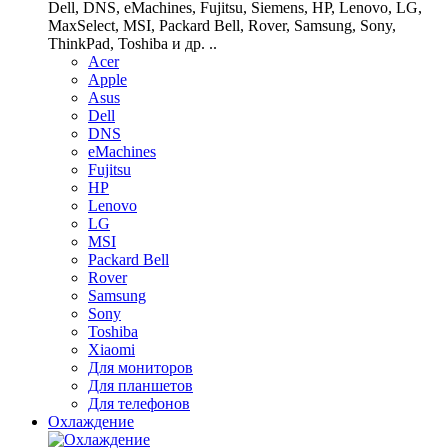
Dell, DNS, eMachines, Fujitsu, Siemens, HP, Lenovo, LG,
MaxSelect, MSI, Packard Bell, Rover, Samsung, Sony,
ThinkPad, Toshiba и др. ..
Acer
Apple
Asus
Dell
DNS
eMachines
Fujitsu
HP
Lenovo
LG
MSI
Packard Bell
Rover
Samsung
Sony
Toshiba
Xiaomi
Для мониторов
Для планшетов
Для телефонов
Охлаждение