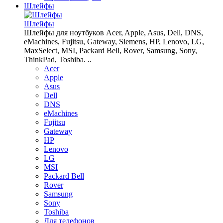
Шлейфы
Шлейфы
Шлейфы для ноутбуков Acer, Apple, Asus, Dell, DNS,
eMachines, Fujitsu, Gateway, Siemens, HP, Lenovo, LG,
MaxSelect, MSI, Packard Bell, Rover, Samsung, Sony,
ThinkPad, Toshiba. ..
Acer
Apple
Asus
Dell
DNS
eMachines
Fujitsu
Gateway
HP
Lenovo
LG
MSI
Packard Bell
Rover
Samsung
Sony
Toshiba
Для телефонов