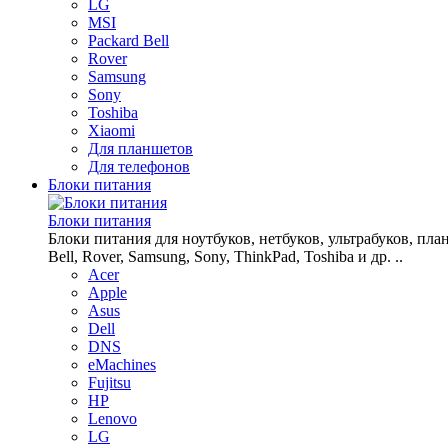
LG
MSI
Packard Bell
Rover
Samsung
Sony
Toshiba
Xiaomi
Для планшетов
Для телефонов
Блоки питания
Блоки питания
Блоки питания для ноутбуков, нетбуков, ультрабуков, планш
Bell, Rover, Samsung, Sony, ThinkPad, Toshiba и др. ..
Acer
Apple
Asus
Dell
DNS
eMachines
Fujitsu
HP
Lenovo
LG