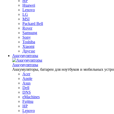
HP
Huawei
Lenovo
LG
MSI
Packard Bell
Rover
Samsung
Sony
Toshiba
Xiaomi
Другие
Аккумуляторы
Аккумуляторы
Аккумуляторы, батареи для ноутбуков и мобильных устройств
Acer
Apple
Asus
Dell
DNS
eMachines
Fujitsu
HP
Lenovo