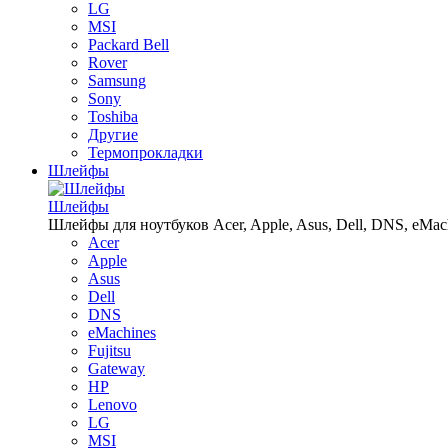
LG
MSI
Packard Bell
Rover
Samsung
Sony
Toshiba
Другие
Термопрокладки
Шлейфы
Шлейфы
Шлейфы для ноутбуков Acer, Apple, Asus, Dell, DNS, eMachin
Acer
Apple
Asus
Dell
DNS
eMachines
Fujitsu
Gateway
HP
Lenovo
LG
MSI