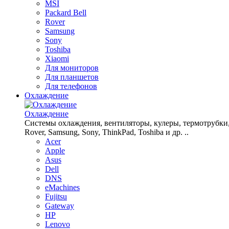
MSI
Packard Bell
Rover
Samsung
Sony
Toshiba
Xiaomi
Для мониторов
Для планшетов
Для телефонов
Охлаждение
Охлаждение
Системы охлаждения, вентиляторы, кулеры, термотрубки, рад
Rover, Samsung, Sony, ThinkPad, Toshiba и др. ..
Acer
Apple
Asus
Dell
DNS
eMachines
Fujitsu
Gateway
HP
Lenovo