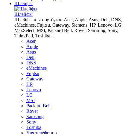
Шлейфы
Шлейфы
Шлейфы для ноутбуков Acer, Apple, Asus, Dell, DNS,
eMachines, Fujitsu, Gateway, Siemens, HP, Lenovo, LG,
MaxSelect, MSI, Packard Bell, Rover, Samsung, Sony,
ThinkPad, Toshiba. ..
Acer
Apple
Asus
Dell
DNS
eMachines
Fujitsu
Gateway
HP
Lenovo
LG
MSI
Packard Bell
Rover
Samsung
Sony
Toshiba
Для телефонов