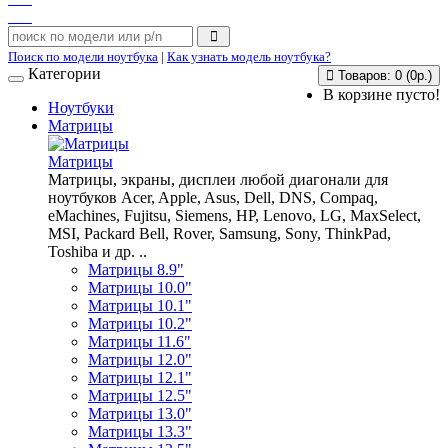
Поиск по модели ноутбука
|
Как узнать модель ноутбука?
Категории
Товаров: 0 (0р.)
В корзине пусто!
Ноутбуки
Матрицы
Матрицы
Матрицы, экраны, дисплеи любой диагонали для
ноутбуков Acer, Apple, Asus, Dell, DNS, Compaq,
eMachines, Fujitsu, Siemens, HP, Lenovo, LG, MaxSelect,
MSI, Packard Bell, Rover, Samsung, Sony, ThinkPad,
Toshiba и др. ..
Матрицы 8.9"
Матрицы 10.0"
Матрицы 10.1"
Матрицы 10.2"
Матрицы 11.6"
Матрицы 12.0"
Матрицы 12.1"
Матрицы 12.5"
Матрицы 13.0"
Матрицы 13.3"