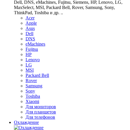
Dell, DNS, eMachines, Fujitsu, Siemens, HP, Lenovo, LG,
MaxSelect, MSI, Packard Bell, Rover, Samsung, Sony,
ThinkPad, Toshiba и др. ..
Acer
Apple
Asus
Dell
DNS
eMachines
Fujitsu
HP
Lenovo
LG
MSI
Packard Bell
Rover
Samsung
Sony
Toshiba
Xiaomi
Для мониторов
Для планшетов
Для телефонов
Охлаждение