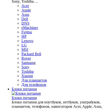
Sony, Toshiba. ..
Acer
Apple
Asus
Dell
DNS
eMachines
Fujitsu
HP
Lenovo
LG
MSI
Packard Bell
Rover
Samsung
Sony
Toshiba
Xiaomi
Для планшетов
Для телефонов
Блоки питания
Блоки питания
Блоки питания для ноутбуков, нетбуков, ультрабуков,
планшетов, телефонов, навигаторов Acer, Apple, Asus,