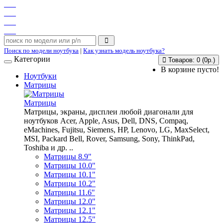
Поиск по модели ноутбука
|
Как узнать модель ноутбука?
Категории
Товаров: 0 (0р.)
В корзине пусто!
Ноутбуки
Матрицы
Матрицы
Матрицы, экраны, дисплеи любой диагонали для
ноутбуков Acer, Apple, Asus, Dell, DNS, Compaq,
eMachines, Fujitsu, Siemens, HP, Lenovo, LG, MaxSelect,
MSI, Packard Bell, Rover, Samsung, Sony, ThinkPad,
Toshiba и др. ..
Матрицы 8.9"
Матрицы 10.0"
Матрицы 10.1"
Матрицы 10.2"
Матрицы 11.6"
Матрицы 12.0"
Матрицы 12.1"
Матрицы 12.5"