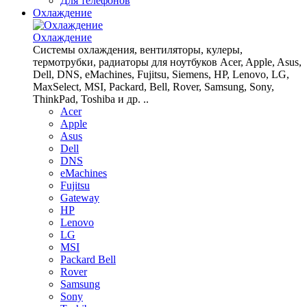
Для телефонов
Охлаждение
Охлаждение
Системы охлаждения, вентиляторы, кулеры,
термотрубки, радиаторы для ноутбуков Acer, Apple, Asus,
Dell, DNS, eMachines, Fujitsu, Siemens, HP, Lenovo, LG,
MaxSelect, MSI, Packard, Bell, Rover, Samsung, Sony,
ThinkPad, Toshiba и др. ..
Acer
Apple
Asus
Dell
DNS
eMachines
Fujitsu
Gateway
HP
Lenovo
LG
MSI
Packard Bell
Rover
Samsung
Sony