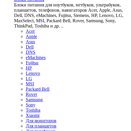
Блоки питания для ноутбуков, нетбуков, ультрабуков,
планшетов, телефонов, навигаторов Acer, Apple, Asus,
Dell, DNS, eMachines, Fujitsu, Siemens, HP, Lenovo, LG,
MaxSelect, MSI, Packard Bell, Rover, Samsung, Sony,
ThinkPad, Toshiba и др. ..
Acer
Apple
Asus
Dell
DNS
eMachines
Fujitsu
HP
Lenovo
LG
MSI
Packard Bell
Rover
Samsung
Sony
Toshiba
Xiaomi
Для мониторов
Для планшетов