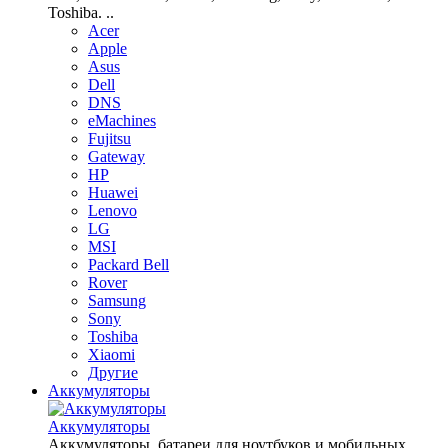
Toshiba. ..
Acer
Apple
Asus
Dell
DNS
eMachines
Fujitsu
Gateway
HP
Huawei
Lenovo
LG
MSI
Packard Bell
Rover
Samsung
Sony
Toshiba
Xiaomi
Другие
Аккумуляторы
Аккумуляторы
Аккумуляторы, батареи для ноутбуков и мобильных