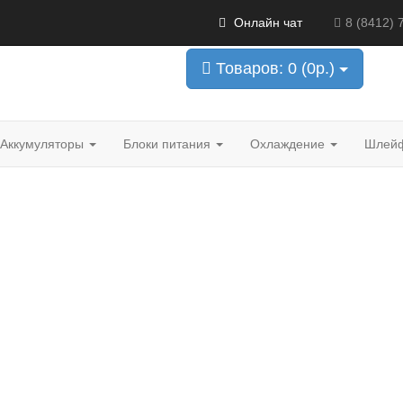
8 (927) 093-07-00
Онлайн чат
8 (8412) 
30
Перезвоните мне!
Поиск по модели
Товаров: 0 (0р.)
Аккумуляторы
Блоки питания
Охлаждение
Шлей