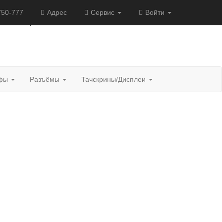
750-777
Адрес
Сервис
Войти
 ноутбука
|
Как узнать модель ноутбука?
фы
Разъёмы
Тачскрины/Дисплеи