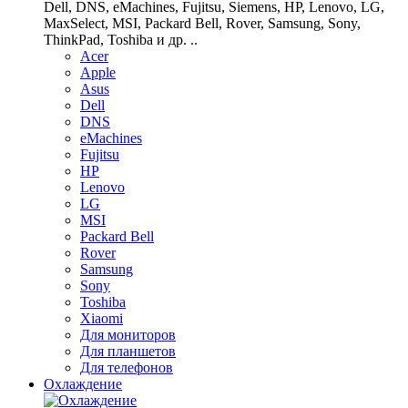
Dell, DNS, eMachines, Fujitsu, Siemens, HP, Lenovo, LG,
MaxSelect, MSI, Packard Bell, Rover, Samsung, Sony,
ThinkPad, Toshiba и др. ..
Acer
Apple
Asus
Dell
DNS
eMachines
Fujitsu
HP
Lenovo
LG
MSI
Packard Bell
Rover
Samsung
Sony
Toshiba
Xiaomi
Для мониторов
Для планшетов
Для телефонов
Охлаждение