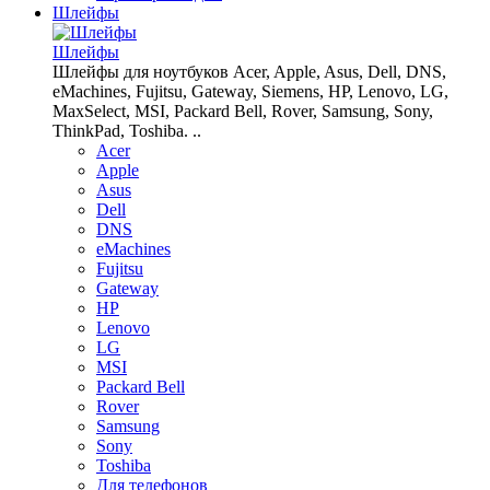
Шлейфы
Шлейфы
Шлейфы для ноутбуков Acer, Apple, Asus, Dell, DNS,
eMachines, Fujitsu, Gateway, Siemens, HP, Lenovo, LG,
MaxSelect, MSI, Packard Bell, Rover, Samsung, Sony,
ThinkPad, Toshiba. ..
Acer
Apple
Asus
Dell
DNS
eMachines
Fujitsu
Gateway
HP
Lenovo
LG
MSI
Packard Bell
Rover
Samsung
Sony
Toshiba
Для телефонов