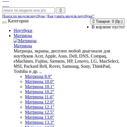
Поиск по модели ноутбука
|
Как узнать модель ноутбука?
Категории
Товаров: 0 (0р.)
В корзине пусто!
Ноутбуки
Матрицы
Матрицы
Матрицы, экраны, дисплеи любой диагонали для
ноутбуков Acer, Apple, Asus, Dell, DNS, Compaq,
eMachines, Fujitsu, Siemens, HP, Lenovo, LG, MaxSelect,
MSI, Packard Bell, Rover, Samsung, Sony, ThinkPad,
Toshiba и др. ..
Матрицы 8.9"
Матрицы 10.0"
Матрицы 10.1"
Матрицы 10.2"
Матрицы 11.6"
Матрицы 12.0"
Матрицы 12.1"
Матрицы 12.5"
Матрицы 13.0"
Матрицы 13.3"