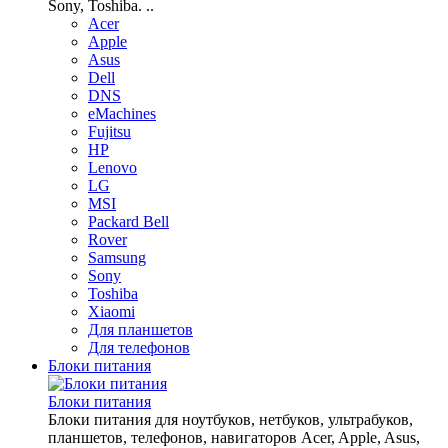
Sony, Toshiba. ..
Acer
Apple
Asus
Dell
DNS
eMachines
Fujitsu
HP
Lenovo
LG
MSI
Packard Bell
Rover
Samsung
Sony
Toshiba
Xiaomi
Для планшетов
Для телефонов
Блоки питания
Блоки питания
Блоки питания для ноутбуков, нетбуков, ультрабуков,
планшетов, телефонов, навигаторов Acer, Apple, Asus,