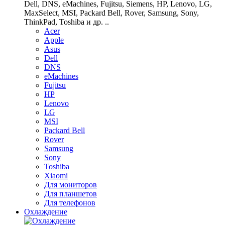
Dell, DNS, eMachines, Fujitsu, Siemens, HP, Lenovo, LG,
MaxSelect, MSI, Packard Bell, Rover, Samsung, Sony,
ThinkPad, Toshiba и др. ..
Acer
Apple
Asus
Dell
DNS
eMachines
Fujitsu
HP
Lenovo
LG
MSI
Packard Bell
Rover
Samsung
Sony
Toshiba
Xiaomi
Для мониторов
Для планшетов
Для телефонов
Охлаждение