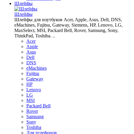
Шлейфы
Шлейфы
Шлейфы для ноутбуков Acer, Apple, Asus, Dell, DNS,
eMachines, Fujitsu, Gateway, Siemens, HP, Lenovo, LG,
MaxSelect, MSI, Packard Bell, Rover, Samsung, Sony,
ThinkPad, Toshiba. ..
Acer
Apple
Asus
Dell
DNS
eMachines
Fujitsu
Gateway
HP
Lenovo
LG
MSI
Packard Bell
Rover
Samsung
Sony
Toshiba
Для телефонов