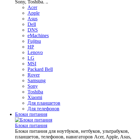
Sony, Toshiba. ..
Acer
Apple
Asus
Dell
DNS
eMachines
Fujitsu
HP
Lenovo
LG
MSI
Packard Bell
Rover
Samsung
Sony
Toshiba
Xiaomi
Для планшетов
Для телефонов
Блоки питания
Блоки питания
Блоки питания для ноутбуков, нетбуков, ультрабуков,
планшетов, телефонов, навигаторов Acer, Apple, Asus,