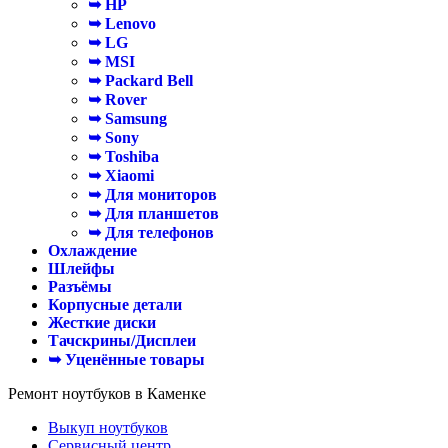
➥ HP
➥ Lenovo
➥ LG
➥ MSI
➥ Packard Bell
➥ Rover
➥ Samsung
➥ Sony
➥ Toshiba
➥ Xiaomi
➥ Для мониторов
➥ Для планшетов
➥ Для телефонов
Охлаждение
Шлейфы
Разъёмы
Корпусные детали
Жесткие диски
Тачскрины/Дисплеи
➥ Уценённые товары
Ремонт ноутбуков в Каменке
Выкуп ноутбуков
Сервисный центр