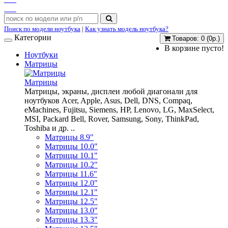
Поиск по модели ноутбука
|
Как узнать модель ноутбука?
Категории
Товаров: 0 (0р.)
В корзине пусто!
Ноутбуки
Матрицы
Матрицы
Матрицы, экраны, дисплеи любой диагонали для
ноутбуков Acer, Apple, Asus, Dell, DNS, Compaq,
eMachines, Fujitsu, Siemens, HP, Lenovo, LG, MaxSelect,
MSI, Packard Bell, Rover, Samsung, Sony, ThinkPad,
Toshiba и др. ..
Матрицы 8.9"
Матрицы 10.0"
Матрицы 10.1"
Матрицы 10.2"
Матрицы 11.6"
Матрицы 12.0"
Матрицы 12.1"
Матрицы 12.5"
Матрицы 13.0"
Матрицы 13.3"