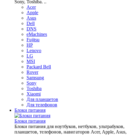
Sony, Toshiba. ..
Acer
Apple
Asus
Dell
DNS
eMachines
Fujitsu
HP
Lenovo
LG
MSI
Packard Bell
Rover
Samsung
Sony
Toshiba
Xiaomi
Для планшетов
Для телефонов
Блоки питания
Блоки питания
Блоки питания для ноутбуков, нетбуков, ультрабуков,
планшетов, телефонов, навигаторов Acer, Apple, Asus,