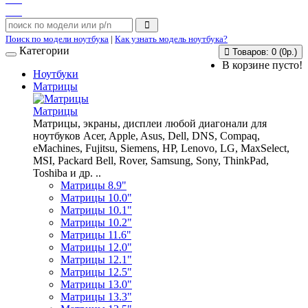
Поиск по модели ноутбука
|
Как узнать модель ноутбука?
Категории
Товаров: 0 (0р.)
В корзине пусто!
Ноутбуки
Матрицы
Матрицы
Матрицы, экраны, дисплеи любой диагонали для
ноутбуков Acer, Apple, Asus, Dell, DNS, Compaq,
eMachines, Fujitsu, Siemens, HP, Lenovo, LG, MaxSelect,
MSI, Packard Bell, Rover, Samsung, Sony, ThinkPad,
Toshiba и др. ..
Матрицы 8.9"
Матрицы 10.0"
Матрицы 10.1"
Матрицы 10.2"
Матрицы 11.6"
Матрицы 12.0"
Матрицы 12.1"
Матрицы 12.5"
Матрицы 13.0"
Матрицы 13.3"