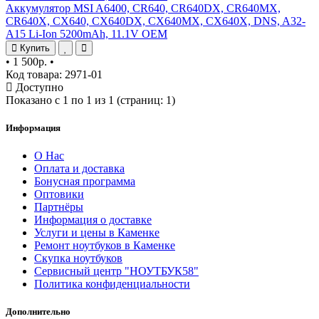
Аккумулятор MSI A6400, CR640, CR640DX, CR640MX,
CR640X, CX640, CX640DX, CX640MX, CX640X, DNS, A32-
A15 Li-Ion 5200mAh, 11.1V OEM
Купить
•
1 500р.
•
Код товара: 2971-01
Доступно
Показано с 1 по 1 из 1 (страниц: 1)
Информация
О Нас
Оплата и доставка
Бонусная программа
Оптовики
Партнёры
Информация о доставке
Услуги и цены в Каменке
Ремонт ноутбуков в Каменке
Скупка ноутбуков
Сервисный центр "НОУТБУК58"
Политика конфиденциальности
Дополнительно