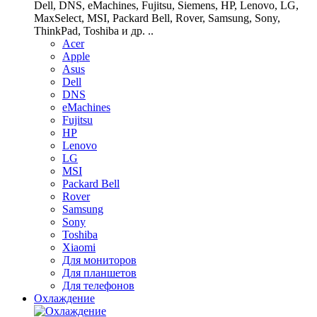
Dell, DNS, eMachines, Fujitsu, Siemens, HP, Lenovo, LG,
MaxSelect, MSI, Packard Bell, Rover, Samsung, Sony,
ThinkPad, Toshiba и др. ..
Acer
Apple
Asus
Dell
DNS
eMachines
Fujitsu
HP
Lenovo
LG
MSI
Packard Bell
Rover
Samsung
Sony
Toshiba
Xiaomi
Для мониторов
Для планшетов
Для телефонов
Охлаждение