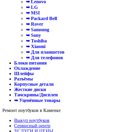
➥ Lenovo
➥ LG
➥ MSI
➥ Packard Bell
➥ Rover
➥ Samsung
➥ Sony
➥ Toshiba
➥ Xiaomi
➥ Для планшетов
➥ Для телефонов
Блоки питания
Охлаждение
Шлейфы
Разъёмы
Корпусные детали
Жесткие диски
Тачскрины/Дисплеи
➥ Уценённые товары
Ремонт ноутбуков в Каменке
Выкуп ноутбуков
Сервисный центр
УСЛУГИ И ЦЕНЫ