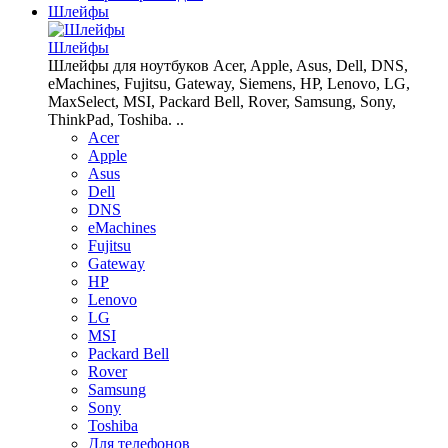
Шлейфы
Шлейфы
Шлейфы для ноутбуков Acer, Apple, Asus, Dell, DNS,
eMachines, Fujitsu, Gateway, Siemens, HP, Lenovo, LG,
MaxSelect, MSI, Packard Bell, Rover, Samsung, Sony,
ThinkPad, Toshiba. ..
Acer
Apple
Asus
Dell
DNS
eMachines
Fujitsu
Gateway
HP
Lenovo
LG
MSI
Packard Bell
Rover
Samsung
Sony
Toshiba
Для телефонов