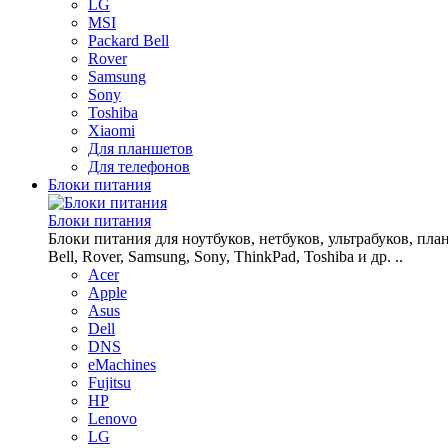
LG
MSI
Packard Bell
Rover
Samsung
Sony
Toshiba
Xiaomi
Для планшетов
Для телефонов
Блоки питания
Блоки питания
Блоки питания для ноутбуков, нетбуков, ультрабуков, планш
Bell, Rover, Samsung, Sony, ThinkPad, Toshiba и др. ..
Acer
Apple
Asus
Dell
DNS
eMachines
Fujitsu
HP
Lenovo
LG