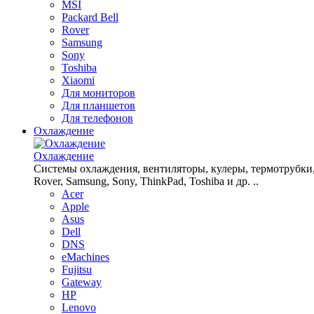
MSI
Packard Bell
Rover
Samsung
Sony
Toshiba
Xiaomi
Для мониторов
Для планшетов
Для телефонов
Охлаждение
Охлаждение
Системы охлаждения, вентиляторы, кулеры, термотрубки, рад
Rover, Samsung, Sony, ThinkPad, Toshiba и др. ..
Acer
Apple
Asus
Dell
DNS
eMachines
Fujitsu
Gateway
HP
Lenovo