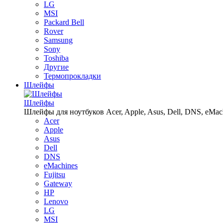
LG
MSI
Packard Bell
Rover
Samsung
Sony
Toshiba
Другие
Термопрокладки
Шлейфы
Шлейфы
Шлейфы для ноутбуков Acer, Apple, Asus, Dell, DNS, eMachin
Acer
Apple
Asus
Dell
DNS
eMachines
Fujitsu
Gateway
HP
Lenovo
LG
MSI