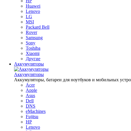
HP
Huawei
Lenovo
LG
MSI
Packard Bell
Rover
Samsung
Sony
Toshiba
Xiaomi
Другие
Аккумуляторы
Аккумуляторы
Аккумуляторы, батареи для ноутбуков и мобильных устройств
Acer
Apple
Asus
Dell
DNS
eMachines
Fujitsu
HP
Lenovo