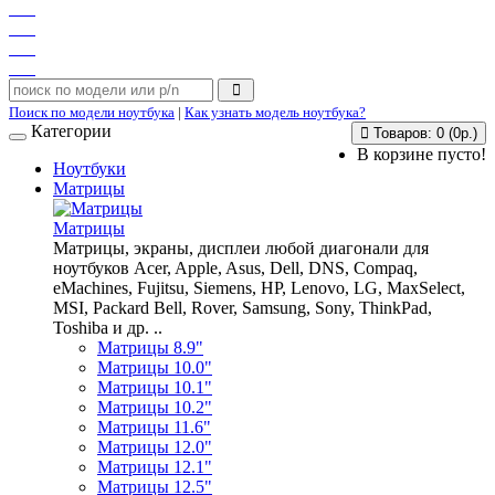
Поиск по модели ноутбука
|
Как узнать модель ноутбука?
Категории
Товаров: 0 (0р.)
В корзине пусто!
Ноутбуки
Матрицы
Матрицы
Матрицы, экраны, дисплеи любой диагонали для
ноутбуков Acer, Apple, Asus, Dell, DNS, Compaq,
eMachines, Fujitsu, Siemens, HP, Lenovo, LG, MaxSelect,
MSI, Packard Bell, Rover, Samsung, Sony, ThinkPad,
Toshiba и др. ..
Матрицы 8.9"
Матрицы 10.0"
Матрицы 10.1"
Матрицы 10.2"
Матрицы 11.6"
Матрицы 12.0"
Матрицы 12.1"
Матрицы 12.5"