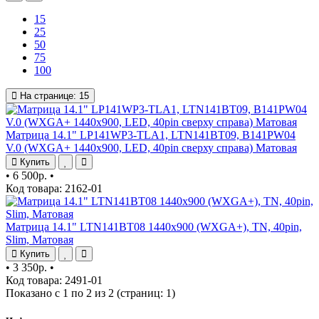
15
25
50
75
100
На странице:
15
Матрица 14.1" LP141WP3-TLA1, LTN141BT09, B141PW04
V.0 (WXGA+ 1440x900, LED, 40pin сверху справа) Матовая
Купить
•
6 500р.
•
Код товара: 2162-01
Матрица 14.1" LTN141BT08 1440x900 (WXGA+), TN, 40pin,
Slim, Матовая
Купить
•
3 350р.
•
Код товара: 2491-01
Показано с 1 по 2 из 2 (страниц: 1)