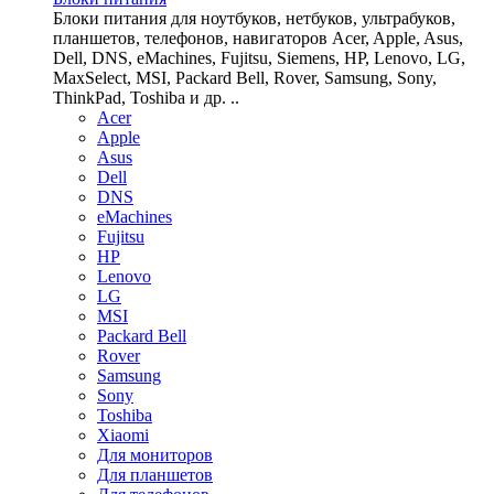
Блоки питания для ноутбуков, нетбуков, ультрабуков,
планшетов, телефонов, навигаторов Acer, Apple, Asus,
Dell, DNS, eMachines, Fujitsu, Siemens, HP, Lenovo, LG,
MaxSelect, MSI, Packard Bell, Rover, Samsung, Sony,
ThinkPad, Toshiba и др. ..
Acer
Apple
Asus
Dell
DNS
eMachines
Fujitsu
HP
Lenovo
LG
MSI
Packard Bell
Rover
Samsung
Sony
Toshiba
Xiaomi
Для мониторов
Для планшетов