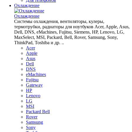
Для телефонов
Охлаждение
Охлаждение
Системы охлаждения, вентиляторы, кулеры,
термотрубки, радиаторы для ноутбуков Acer, Apple, Asus,
Dell, DNS, eMachines, Fujitsu, Siemens, HP, Lenovo, LG,
MaxSelect, MSI, Packard, Bell, Rover, Samsung, Sony,
ThinkPad, Toshiba и др. ..
Acer
Apple
Asus
Dell
DNS
eMachines
Fujitsu
Gateway
HP
Lenovo
LG
MSI
Packard Bell
Rover
Samsung
Sony