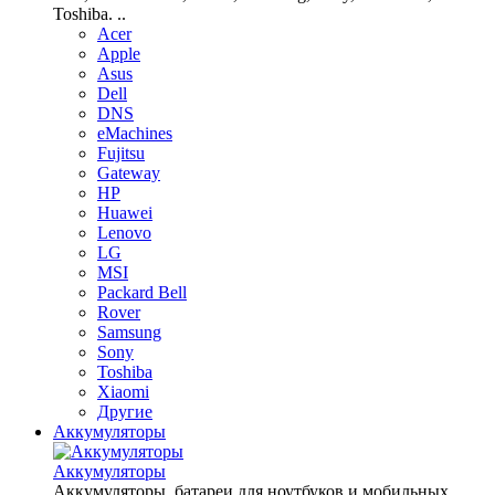
Toshiba. ..
Acer
Apple
Asus
Dell
DNS
eMachines
Fujitsu
Gateway
HP
Huawei
Lenovo
LG
MSI
Packard Bell
Rover
Samsung
Sony
Toshiba
Xiaomi
Другие
Аккумуляторы
Аккумуляторы
Аккумуляторы, батареи для ноутбуков и мобильных