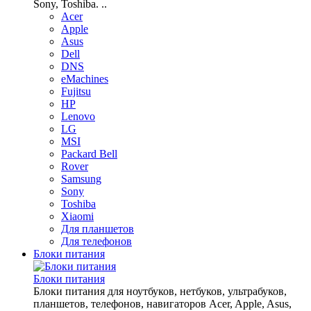
Sony, Toshiba. ..
Acer
Apple
Asus
Dell
DNS
eMachines
Fujitsu
HP
Lenovo
LG
MSI
Packard Bell
Rover
Samsung
Sony
Toshiba
Xiaomi
Для планшетов
Для телефонов
Блоки питания
Блоки питания
Блоки питания для ноутбуков, нетбуков, ультрабуков,
планшетов, телефонов, навигаторов Acer, Apple, Asus,