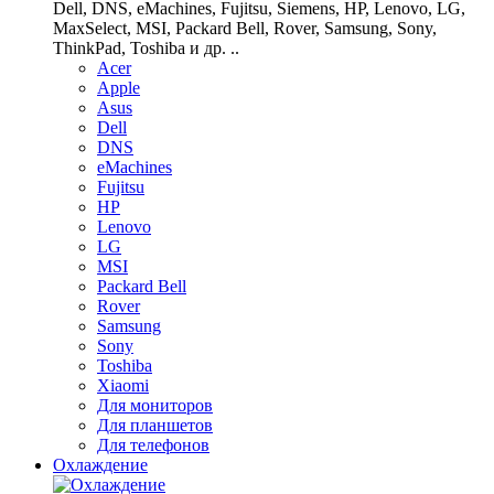
Dell, DNS, eMachines, Fujitsu, Siemens, HP, Lenovo, LG,
MaxSelect, MSI, Packard Bell, Rover, Samsung, Sony,
ThinkPad, Toshiba и др. ..
Acer
Apple
Asus
Dell
DNS
eMachines
Fujitsu
HP
Lenovo
LG
MSI
Packard Bell
Rover
Samsung
Sony
Toshiba
Xiaomi
Для мониторов
Для планшетов
Для телефонов
Охлаждение