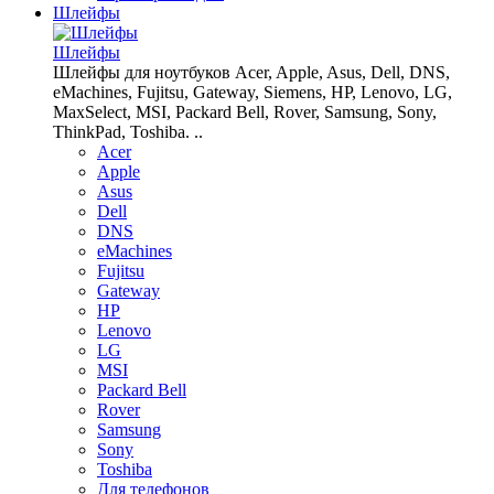
Шлейфы
Шлейфы
Шлейфы для ноутбуков Acer, Apple, Asus, Dell, DNS,
eMachines, Fujitsu, Gateway, Siemens, HP, Lenovo, LG,
MaxSelect, MSI, Packard Bell, Rover, Samsung, Sony,
ThinkPad, Toshiba. ..
Acer
Apple
Asus
Dell
DNS
eMachines
Fujitsu
Gateway
HP
Lenovo
LG
MSI
Packard Bell
Rover
Samsung
Sony
Toshiba
Для телефонов