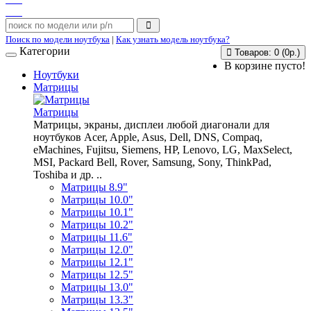
Поиск по модели ноутбука
|
Как узнать модель ноутбука?
Категории
Товаров: 0 (0р.)
В корзине пусто!
Ноутбуки
Матрицы
Матрицы
Матрицы, экраны, дисплеи любой диагонали для
ноутбуков Acer, Apple, Asus, Dell, DNS, Compaq,
eMachines, Fujitsu, Siemens, HP, Lenovo, LG, MaxSelect,
MSI, Packard Bell, Rover, Samsung, Sony, ThinkPad,
Toshiba и др. ..
Матрицы 8.9"
Матрицы 10.0"
Матрицы 10.1"
Матрицы 10.2"
Матрицы 11.6"
Матрицы 12.0"
Матрицы 12.1"
Матрицы 12.5"
Матрицы 13.0"
Матрицы 13.3"