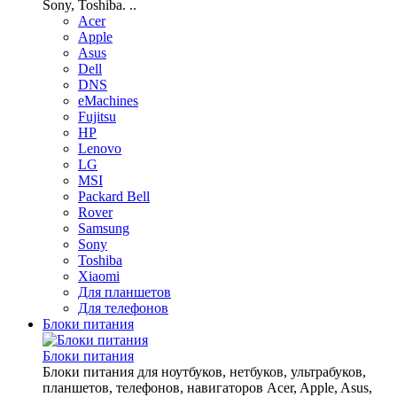
Sony, Toshiba. ..
Acer
Apple
Asus
Dell
DNS
eMachines
Fujitsu
HP
Lenovo
LG
MSI
Packard Bell
Rover
Samsung
Sony
Toshiba
Xiaomi
Для планшетов
Для телефонов
Блоки питания
Блоки питания
Блоки питания для ноутбуков, нетбуков, ультрабуков,
планшетов, телефонов, навигаторов Acer, Apple, Asus,