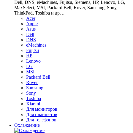
Dell, DNS, eMachines, Fujitsu, Siemens, HP, Lenovo, LG,
MaxSelect, MSI, Packard Bell, Rover, Samsung, Sony,
ThinkPad, Toshiba и др. ..
Acer
Apple
Asus
Dell
DNS
eMachines
Fujitsu
HP
Lenovo
LG
MSI
Packard Bell
Rover
Samsung
Sony
Toshiba
Xiaomi
Для мониторов
Для планшетов
Для телефонов
Охлаждение