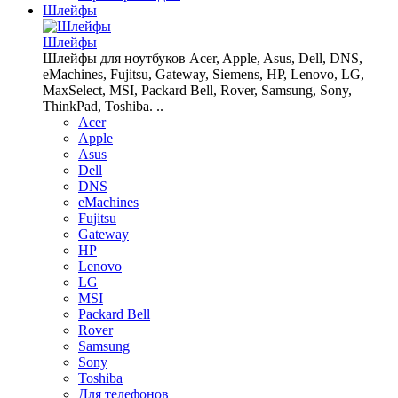
Шлейфы
Шлейфы
Шлейфы для ноутбуков Acer, Apple, Asus, Dell, DNS,
eMachines, Fujitsu, Gateway, Siemens, HP, Lenovo, LG,
MaxSelect, MSI, Packard Bell, Rover, Samsung, Sony,
ThinkPad, Toshiba. ..
Acer
Apple
Asus
Dell
DNS
eMachines
Fujitsu
Gateway
HP
Lenovo
LG
MSI
Packard Bell
Rover
Samsung
Sony
Toshiba
Для телефонов