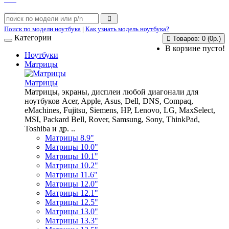
Поиск по модели ноутбука
|
Как узнать модель ноутбука?
Категории
Товаров: 0 (0р.)
В корзине пусто!
Ноутбуки
Матрицы
Матрицы
Матрицы, экраны, дисплеи любой диагонали для
ноутбуков Acer, Apple, Asus, Dell, DNS, Compaq,
eMachines, Fujitsu, Siemens, HP, Lenovo, LG, MaxSelect,
MSI, Packard Bell, Rover, Samsung, Sony, ThinkPad,
Toshiba и др. ..
Матрицы 8.9"
Матрицы 10.0"
Матрицы 10.1"
Матрицы 10.2"
Матрицы 11.6"
Матрицы 12.0"
Матрицы 12.1"
Матрицы 12.5"
Матрицы 13.0"
Матрицы 13.3"