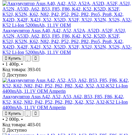
Аккумулятор Asus A40, A42, A52, A52A, A52D, A52F, A52J,
A52N, A53D, A62, B53, F85, F86, K42, K52, K52D, K52F,
K52J, K52N, K62, N82, P42, P52, P62, P82, Pro5, Pro8, X42,
X42D, X42F, X42J, X52, X52D, X52F, X52J, X52N, X52S, A32-
K52 Li-Ion 5200mAh, 11.1V OEM
Купить
•
1 400р.
•
Код товара: 393-01
Доступно
Аккумулятор Asus A42, A52, A53, A62, B53, F85, F86, K42,
K52, K62, N82, P42, P52, P62, P82, X42, X52, A32-K52 Li-Ion
4400mAh, 11.1V OEM Amperin
Купить
•
2 000р.
•
Код товара: 403-01
Доступно