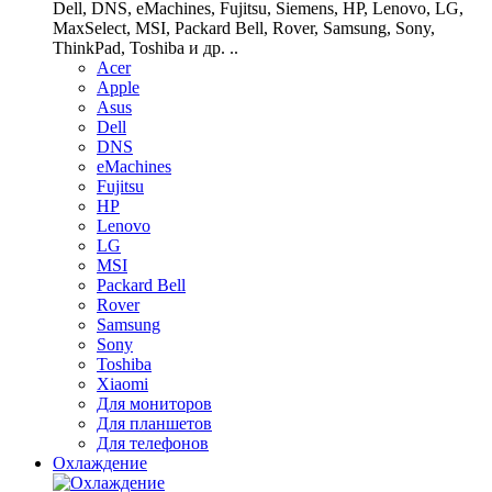
Dell, DNS, eMachines, Fujitsu, Siemens, HP, Lenovo, LG,
MaxSelect, MSI, Packard Bell, Rover, Samsung, Sony,
ThinkPad, Toshiba и др. ..
Acer
Apple
Asus
Dell
DNS
eMachines
Fujitsu
HP
Lenovo
LG
MSI
Packard Bell
Rover
Samsung
Sony
Toshiba
Xiaomi
Для мониторов
Для планшетов
Для телефонов
Охлаждение