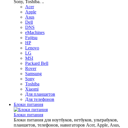
Sony, Toshiba. ..
Acer
Apple
Asus
Dell
DNS
eMachines
Fujitsu
HP
Lenovo
LG
MSI
Packard Bell
Rover
Samsung
Sony
Toshiba
Xiaomi
Для планшетов
Для телефонов
Блоки питания
Блоки питания
Блоки питания для ноутбуков, нетбуков, ультрабуков,
планшетов, телефонов, навигаторов Acer, Apple, Asus,