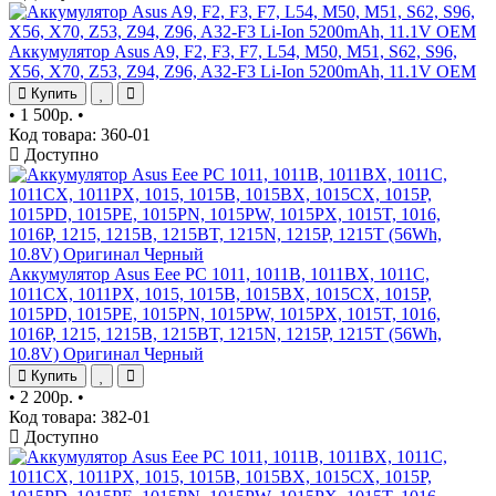
Аккумулятор Asus A9, F2, F3, F7, L54, M50, M51, S62, S96,
X56, X70, Z53, Z94, Z96, A32-F3 Li-Ion 5200mAh, 11.1V OEM
Купить
•
1 500р.
•
Код товара: 360-01
Доступно
Аккумулятор Asus Eee PC 1011, 1011B, 1011BX, 1011C,
1011CX, 1011PX, 1015, 1015B, 1015BX, 1015CX, 1015P,
1015PD, 1015PE, 1015PN, 1015PW, 1015PX, 1015T, 1016,
1016P, 1215, 1215B, 1215BT, 1215N, 1215P, 1215T (56Wh,
10.8V) Оригинал Черный
Купить
•
2 200р.
•
Код товара: 382-01
Доступно