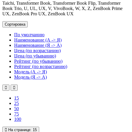
Taichi, Transformer Book, Transformer Book Flip, Transformer
Book Trio, U, UL, UX, V, VivoBook, W, X, Z, ZenBook Prime
UX, ZenBook Pro UX, ZenBook UX
Сортировка
По умолчанию
Наименование (А -> Я)
Наименование (Я -> А)
Цена (по возрастанию)
Цена (по убыванию)
Рейтинг (по убыванию)
Рейтинг (по возрастанию)
Модель (А -> Я)
Модель (Я -> А)
15
25
50
75
100
На странице:
15