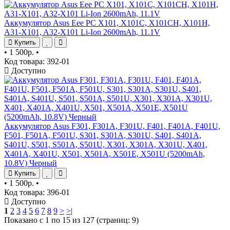
Аккумулятор Asus Eee PC X101, X101C, X101CH, X101H,
A31-X101, A32-X101 Li-Ion 2600mAh, 11.1V
Купить
•
1 500р.
•
Код товара: 392-01
Доступно
Аккумулятор Asus F301, F301A, F301U, F401, F401A, F401U,
F501, F501A, F501U, S301, S301A, S301U, S401, S401A,
S401U, S501, S501A, S501U, X301, X301A, X301U, X401,
X401A, X401U, X501, X501A, X501E, X501U (5200mAh,
10.8V) Черный
Купить
•
1 500р.
•
Код товара: 396-01
Доступно
1
2
3
4
5
6
7
8
9
>
>|
Показано с 1 по 15 из 127 (страниц: 9)