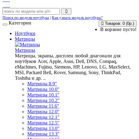
Поиск по модели ноутбука
|
Как узнать модель ноутбука?
Категории
Товаров: 0 (0р.)
В корзине пусто!
Ноутбуки
Матрицы
Матрицы
Матрицы, экраны, дисплеи любой диагонали для
ноутбуков Acer, Apple, Asus, Dell, DNS, Compaq,
eMachines, Fujitsu, Siemens, HP, Lenovo, LG, MaxSelect,
MSI, Packard Bell, Rover, Samsung, Sony, ThinkPad,
Toshiba и др. ..
Матрицы 8.9"
Матрицы 10.0"
Матрицы 10.1"
Матрицы 10.2"
Матрицы 11.6"
Матрицы 12.0"
Матрицы 12.1"
Матрицы 12.5"
Матрицы 13.0"
Матрицы 13.3"