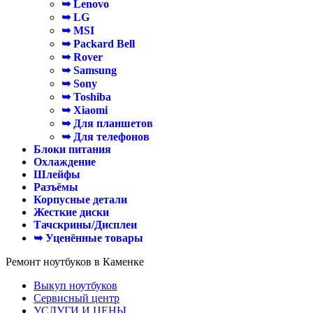
➥ Lenovo
➥ LG
➥ MSI
➥ Packard Bell
➥ Rover
➥ Samsung
➥ Sony
➥ Toshiba
➥ Xiaomi
➥ Для планшетов
➥ Для телефонов
Блоки питания
Охлаждение
Шлейфы
Разъёмы
Корпусные детали
Жесткие диски
Тачскрины/Дисплеи
➥ Уценённые товары
Ремонт ноутбуков в Каменке
Выкуп ноутбуков
Сервисный центр
УСЛУГИ И ЦЕНЫ