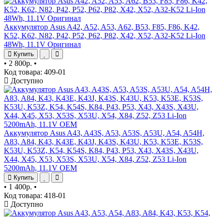
Аккумулятор Asus A42, A52, A53, A62, B53, F85, F86, K42,
K52, K62, N82, P42, P52, P62, P82, X42, X52, A32-K52 Li-Ion
48Wh, 11.1V Оригинал
Купить
•
2 800р.
•
Код товара: 409-01
Доступно
Аккумулятор Asus A43, A43S, A53, A53S, A53U, A54, A54H,
A83, A84, K43, K43E, K43J, K43S, K43U, K53, K53E, K53S,
K53U, K53Z, K54, K54S, K84, P43, P53, X43, X43S, X43U,
X44, X45, X53, X53S, X53U, X54, X84, Z52, Z53 Li-Ion
5200mAh, 11.1V OEM
Купить
•
1 400р.
•
Код товара: 418-01
Доступно