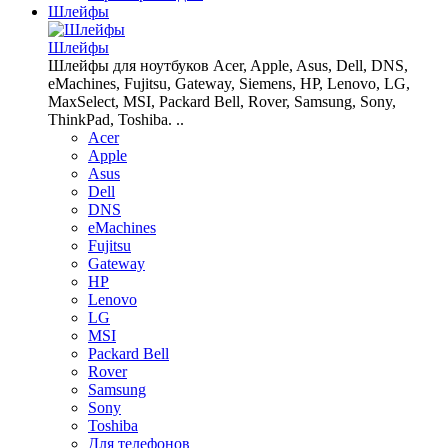
Шлейфы
Шлейфы
Шлейфы для ноутбуков Acer, Apple, Asus, Dell, DNS,
eMachines, Fujitsu, Gateway, Siemens, HP, Lenovo, LG,
MaxSelect, MSI, Packard Bell, Rover, Samsung, Sony,
ThinkPad, Toshiba. ..
Acer
Apple
Asus
Dell
DNS
eMachines
Fujitsu
Gateway
HP
Lenovo
LG
MSI
Packard Bell
Rover
Samsung
Sony
Toshiba
Для телефонов