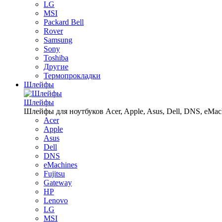
LG
MSI
Packard Bell
Rover
Samsung
Sony
Toshiba
Другие
Термопрокладки
Шлейфы
Шлейфы
Шлейфы для ноутбуков Acer, Apple, Asus, Dell, DNS, eMachin
Acer
Apple
Asus
Dell
DNS
eMachines
Fujitsu
Gateway
HP
Lenovo
LG
MSI