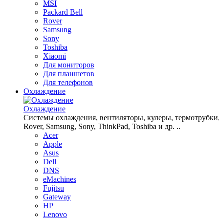
MSI
Packard Bell
Rover
Samsung
Sony
Toshiba
Xiaomi
Для мониторов
Для планшетов
Для телефонов
Охлаждение
Охлаждение
Системы охлаждения, вентиляторы, кулеры, термотрубки, рад
Rover, Samsung, Sony, ThinkPad, Toshiba и др. ..
Acer
Apple
Asus
Dell
DNS
eMachines
Fujitsu
Gateway
HP
Lenovo