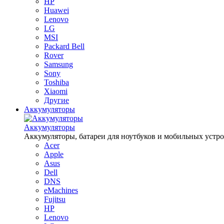
HP
Huawei
Lenovo
LG
MSI
Packard Bell
Rover
Samsung
Sony
Toshiba
Xiaomi
Другие
Аккумуляторы
Аккумуляторы
Аккумуляторы, батареи для ноутбуков и мобильных устройств
Acer
Apple
Asus
Dell
DNS
eMachines
Fujitsu
HP
Lenovo