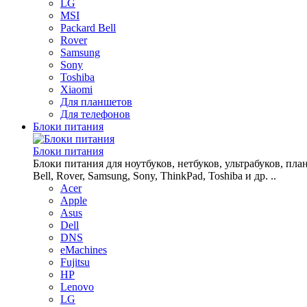
LG
MSI
Packard Bell
Rover
Samsung
Sony
Toshiba
Xiaomi
Для планшетов
Для телефонов
Блоки питания
Блоки питания
Блоки питания для ноутбуков, нетбуков, ультрабуков, планш
Bell, Rover, Samsung, Sony, ThinkPad, Toshiba и др. ..
Acer
Apple
Asus
Dell
DNS
eMachines
Fujitsu
HP
Lenovo
LG