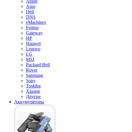
Apple
Asus
Dell
DNS
eMachines
Fujitsu
Gateway
HP
Huawei
Lenovo
LG
MSI
Packard Bell
Rover
Samsung
Sony
Toshiba
Xiaomi
Другие
Аккумуляторы