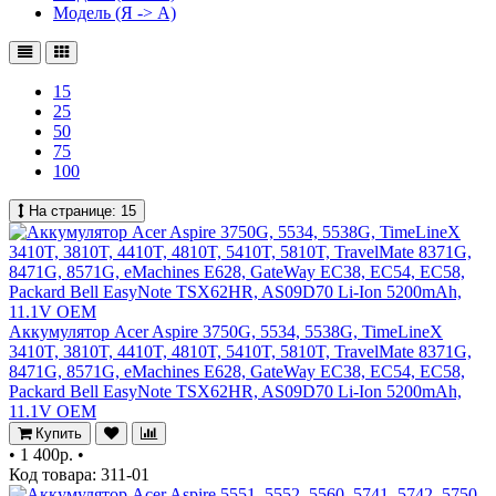
Модель (Я -> А)
15
25
50
75
100
На странице:
15
Аккумулятор Acer Aspire 3750G, 5534, 5538G, TimeLineX
3410T, 3810T, 4410T, 4810T, 5410T, 5810T, TravelMate 8371G,
8471G, 8571G, eMachines E628, GateWay EC38, EC54, EC58,
Packard Bell EasyNote TSX62HR, AS09D70 Li-Ion 5200mAh,
11.1V OEM
Купить
•
1 400р.
•
Код товара: 311-01