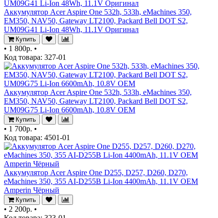
Аккумулятор Acer Aspire One 532h, 533h, eMachines 350,
EM350, NAV50, Gateway LT2100, Packard Bell DOT S2,
UM09G41 Li-Ion 48Wh, 11.1V Оригинал
Купить
•
1 800р.
•
Код товара: 327-01
Аккумулятор Acer Aspire One 532h, 533h, eMachines 350,
EM350, NAV50, Gateway LT2100, Packard Bell DOT S2,
UM09G75 Li-Ion 6600mAh, 10.8V OEM
Купить
•
1 700р.
•
Код товара: 4501-01
Аккумулятор Acer Aspire One D255, D257, D260, D270,
eMachines 350, 355 AI-D255B Li-Ion 4400mAh, 11.1V OEM
Amperin Чёрный
Купить
•
2 200р.
•
Код товара: 323-01