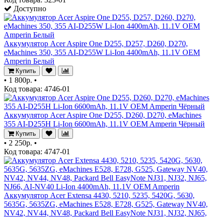
Доступно
Аккумулятор Acer Aspire One D255, D257, D260, D270,
eMachines 350, 355 AI-D255W Li-Ion 4400mAh, 11.1V OEM
Amperin Белый
Купить
•
1 800р.
•
Код товара: 4746-01
Аккумулятор Acer Aspire One D255, D260, D270, eMachines
355 AI-D255H Li-Ion 6600mAh, 11.1V OEM Amperin Чёрный
Купить
•
2 250р.
•
Код товара: 4747-01
Аккумулятор Acer Extensa 4430, 5210, 5235, 5420G, 5630,
5635G, 5635ZG, eMachines E528, E728, G525, Gateway NV40,
NV42, NV44, NV48, Packard Bell EasyNote NJ31, NJ32, NJ65,