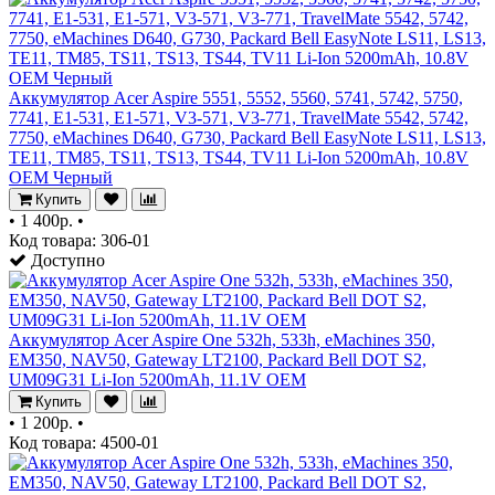
Аккумулятор Acer Aspire 5551, 5552, 5560, 5741, 5742, 5750,
7741, E1-531, E1-571, V3-571, V3-771, TravelMate 5542, 5742,
7750, eMachines D640, G730, Packard Bell EasyNote LS11, LS13,
TE11, TM85, TS11, TS13, TS44, TV11 Li-Ion 5200mAh, 10.8V
OEM Черный
Купить
•
1 400р.
•
Код товара: 306-01
Доступно
Аккумулятор Acer Aspire One 532h, 533h, eMachines 350,
EM350, NAV50, Gateway LT2100, Packard Bell DOT S2,
UM09G31 Li-Ion 5200mAh, 11.1V OEM
Купить
•
1 200р.
•
Код товара: 4500-01