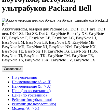
ультрабуков Packard Bell
Аккумуляторы, батареи для Packard Bell DOT, DOT m/a, DOT
m/u, DOT S2, Dot SE, Dot U, EasyNote Butterfly XS, EasyNote
DT, EasyNote F, EasyNote LE, EasyNote LG, EasyNote LJ,
EasyNote LM, EasyNote LS, EasyNote LX, EasyNote ME,
EasyNote MH, EasyNote NJ, EasyNote NM, EasyNote NX,
EasyNote TE, EasyNote TF, EasyNote TG, EasyNote TH36,
EasyNote TJ, EasyNote TK, EasyNote TM, EasyNote TR,
EasyNote TS, EasyNote TSX, EasyNote TV, EasyNote TX
Сортировка
По умолчанию
Наименование (А -> Я)
Наименование (Я -> А)
Цена (по возрастанию)
Цена (по убыванию)
Рейтинг (по убыванию)
Рейтинг (по возрастанию)
Модель (А -> Я)