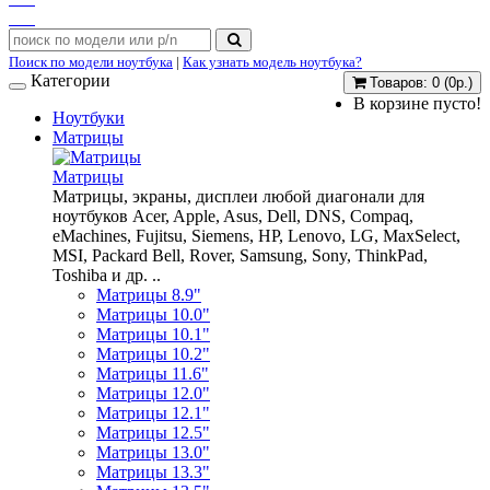
Поиск по модели ноутбука
|
Как узнать модель ноутбука?
Категории
Товаров: 0 (0р.)
В корзине пусто!
Ноутбуки
Матрицы
Матрицы
Матрицы, экраны, дисплеи любой диагонали для
ноутбуков Acer, Apple, Asus, Dell, DNS, Compaq,
eMachines, Fujitsu, Siemens, HP, Lenovo, LG, MaxSelect,
MSI, Packard Bell, Rover, Samsung, Sony, ThinkPad,
Toshiba и др. ..
Матрицы 8.9"
Матрицы 10.0"
Матрицы 10.1"
Матрицы 10.2"
Матрицы 11.6"
Матрицы 12.0"
Матрицы 12.1"
Матрицы 12.5"
Матрицы 13.0"
Матрицы 13.3"