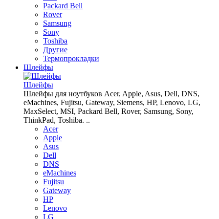
Packard Bell
Rover
Samsung
Sony
Toshiba
Другие
Термопрокладки
Шлейфы
Шлейфы
Шлейфы для ноутбуков Acer, Apple, Asus, Dell, DNS,
eMachines, Fujitsu, Gateway, Siemens, HP, Lenovo, LG,
MaxSelect, MSI, Packard Bell, Rover, Samsung, Sony,
ThinkPad, Toshiba. ..
Acer
Apple
Asus
Dell
DNS
eMachines
Fujitsu
Gateway
HP
Lenovo
LG