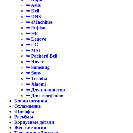
➥ Asus
➥ Dell
➥ DNS
➥ eMachines
➥ Fujitsu
➥ HP
➥ Lenovo
➥ LG
➥ MSI
➥ Packard Bell
➥ Rover
➥ Samsung
➥ Sony
➥ Toshiba
➥ Xiaomi
➥ Для планшетов
➥ Для телефонов
Блоки питания
Охлаждение
Шлейфы
Разъёмы
Корпусные детали
Жесткие диски
Тачскрины/Дисплеи