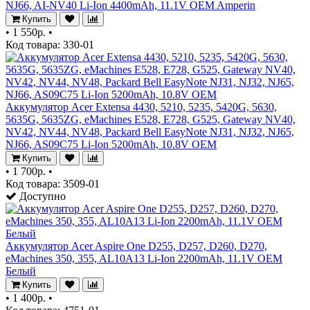
NJ66, AI-NV40 Li-Ion 4400mAh, 11.1V OEM Amperin
Купить
•
1 550р.
•
Код товара: 330-01
Аккумулятор Acer Extensa 4430, 5210, 5235, 5420G, 5630,
5635G, 5635ZG, eMachines E528, E728, G525, Gateway NV40,
NV42, NV44, NV48, Packard Bell EasyNote NJ31, NJ32, NJ65,
NJ66, AS09C75 Li-Ion 5200mAh, 10.8V OEM
Купить
•
1 700р.
•
Код товара: 3509-01
Доступно
Аккумулятор Acer Aspire One D255, D257, D260, D270,
eMachines 350, 355, AL10A13 Li-Ion 2200mAh, 11.1V OEM
Белый
Купить
•
1 400р.
•