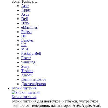
Sony, Toshiba. ..
Acer
Apple
Asus
Dell
DNS
eMachines
Fujitsu
HP
Lenovo
LG
MSI
Packard Bell
Rover
Samsung
Sony
Toshiba
Xiaomi
Для планшетов
Для телефонов
Блоки питания
Блоки питания
Блоки питания для ноутбуков, нетбуков, ультрабуков,
планшетов, телефонов, навигаторов Acer, Apple, Asus,