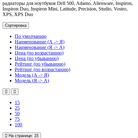
радиаторы для ноутбуков Dell 500, Adamo, Alienware, Inspiron,
Inspiron Duo, Inspiron Mini, Latitude, Precision, Studio, Vostro,
XPS, XPS Duo
Сортировка
По умолчанию
Наименование (А -> Я)
Наименование (Я -> А)
Цена (по возрастанию)
Цена (по убыванию)
Рейтинг (по убыванию)
Рейтинг (по возрастанию)
Модель (А -> Я)
Модель (Я -> А)
15
25
50
75
100
На странице:
15