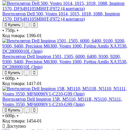
Вентилятор Dell 500, Vostro 1014, 1015, 1018, 1088, Inspiron
1570, DFS491105MH0T-F972 (4 контакта)
Купить
•
750р.
•
Код товара: 1396-01
Вентилятор Dell Inspiron 1501, 1505, 6000, 6400, 9100, 9200,
9300, 9400, Precision M6300, Vostro 1000, Fujitsu Amilo XA3530,
DC28000010L (3pin)
Купить
•
600р.
•
Код товара: 1417-01
Вентилятор Dell Inspiron 15R, M5110, M511R, N5110, N5111,
Vostro 3550, MF60090V1-C210-G99 (3pin)
Купить
•
600р.
•
Код товара: 1454-01
Доступно