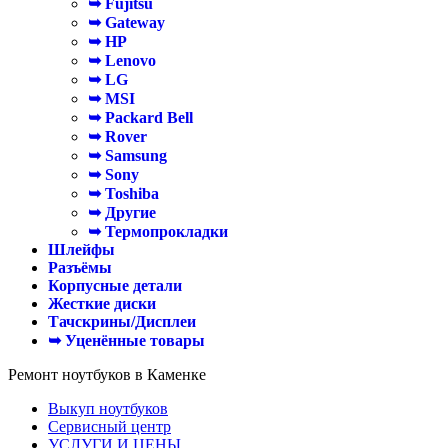
➥ Fujitsu
➥ Gateway
➥ HP
➥ Lenovo
➥ LG
➥ MSI
➥ Packard Bell
➥ Rover
➥ Samsung
➥ Sony
➥ Toshiba
➥ Другие
➥ Термопрокладки
Шлейфы
Разъёмы
Корпусные детали
Жесткие диски
Тачскрины/Дисплеи
➥ Уценённые товары
Ремонт ноутбуков в Каменке
Выкуп ноутбуков
Сервисный центр
УСЛУГИ И ЦЕНЫ