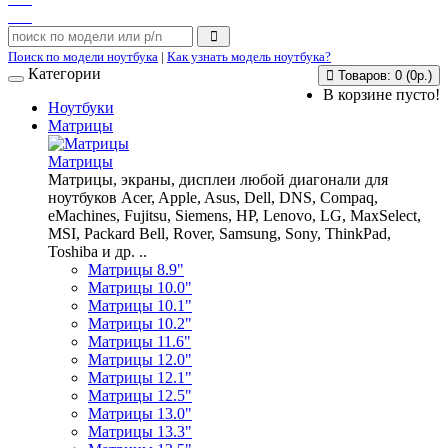
Поиск по модели ноутбука
|
Как узнать модель ноутбука?
Категории
Товаров: 0 (0р.)
В корзине пусто!
Ноутбуки
Матрицы
Матрицы
Матрицы, экраны, дисплеи любой диагонали для
ноутбуков Acer, Apple, Asus, Dell, DNS, Compaq,
eMachines, Fujitsu, Siemens, HP, Lenovo, LG, MaxSelect,
MSI, Packard Bell, Rover, Samsung, Sony, ThinkPad,
Toshiba и др. ..
Матрицы 8.9"
Матрицы 10.0"
Матрицы 10.1"
Матрицы 10.2"
Матрицы 11.6"
Матрицы 12.0"
Матрицы 12.1"
Матрицы 12.5"
Матрицы 13.0"
Матрицы 13.3"