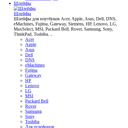
Шлейфы
Шлейфы
Шлейфы для ноутбуков Acer, Apple, Asus, Dell, DNS,
eMachines, Fujitsu, Gateway, Siemens, HP, Lenovo, LG,
MaxSelect, MSI, Packard Bell, Rover, Samsung, Sony,
ThinkPad, Toshiba. ..
Acer
Apple
Asus
Dell
DNS
eMachines
Fujitsu
Gateway
HP
Lenovo
LG
MSI
Packard Bell
Rover
Samsung
Sony
Toshiba
Для телефонов