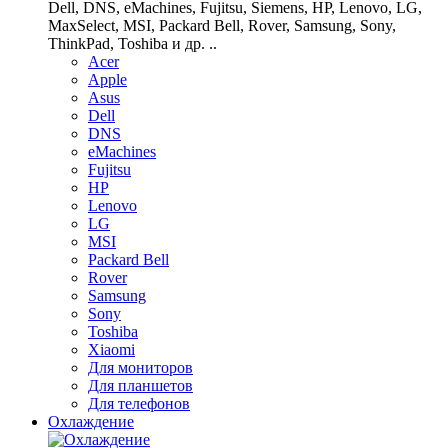
Dell, DNS, eMachines, Fujitsu, Siemens, HP, Lenovo, LG,
MaxSelect, MSI, Packard Bell, Rover, Samsung, Sony,
ThinkPad, Toshiba и др. ..
Acer
Apple
Asus
Dell
DNS
eMachines
Fujitsu
HP
Lenovo
LG
MSI
Packard Bell
Rover
Samsung
Sony
Toshiba
Xiaomi
Для мониторов
Для планшетов
Для телефонов
Охлаждение