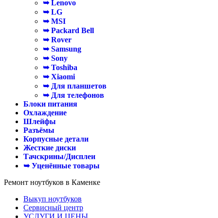
➥ Lenovo
➥ LG
➥ MSI
➥ Packard Bell
➥ Rover
➥ Samsung
➥ Sony
➥ Toshiba
➥ Xiaomi
➥ Для планшетов
➥ Для телефонов
Блоки питания
Охлаждение
Шлейфы
Разъёмы
Корпусные детали
Жесткие диски
Тачскрины/Дисплеи
➥ Уценённые товары
Ремонт ноутбуков в Каменке
Выкуп ноутбуков
Сервисный центр
УСЛУГИ И ЦЕНЫ