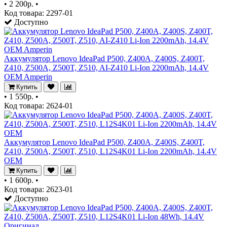
•
2 200р.
•
Код товара: 2297-01
Доступно
Аккумулятор Lenovo IdeaPad P500, Z400A, Z400S, Z400T,
Z410, Z500A, Z500T, Z510, AI-Z410 Li-Ion 2200mAh, 14.4V
OEM Amperin
Купить
•
1 550р.
•
Код товара: 2624-01
Аккумулятор Lenovo IdeaPad P500, Z400A, Z400S, Z400T,
Z410, Z500A, Z500T, Z510, L12S4K01 Li-Ion 2200mAh, 14.4V
OEM
Купить
•
1 600р.
•
Код товара: 2623-01
Доступно