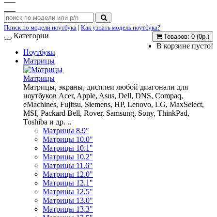
Поиск по модели ноутбука
|
Как узнать модель ноутбука?
Категории
Товаров: 0 (0р.)
В корзине пусто!
Ноутбуки
Матрицы
Матрицы
Матрицы, экраны, дисплеи любой диагонали для
ноутбуков Acer, Apple, Asus, Dell, DNS, Compaq,
eMachines, Fujitsu, Siemens, HP, Lenovo, LG, MaxSelect,
MSI, Packard Bell, Rover, Samsung, Sony, ThinkPad,
Toshiba и др. ..
Матрицы 8.9"
Матрицы 10.0"
Матрицы 10.1"
Матрицы 10.2"
Матрицы 11.6"
Матрицы 12.0"
Матрицы 12.1"
Матрицы 12.5"
Матрицы 13.0"
Матрицы 13.3"