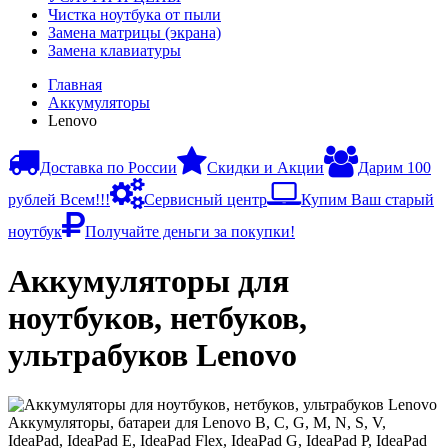
Чистка ноутбука от пыли
Замена матрицы (экрана)
Замена клавиатуры
Главная
Аккумуляторы
Lenovo
Доставка по России
Скидки и Акции
Дарим 100
рублей Всем!!!
Сервисный центр
Купим Ваш старый
ноутбук
Получайте деньги за покупки!
Аккумуляторы для
ноутбуков, нетбуков,
ультрабуков Lenovo
Аккумуляторы, батареи для Lenovo B, C, G, M, N, S, V,
IdeaPad, IdeaPad E, IdeaPad Flex, IdeaPad G, IdeaPad P, IdeaPad