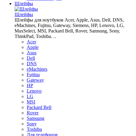
Шлейфы
Шлейфы
Шлейфы для ноутбуков Acer, Apple, Asus, Dell, DNS,
eMachines, Fujitsu, Gateway, Siemens, HP, Lenovo, LG,
MaxSelect, MSI, Packard Bell, Rover, Samsung, Sony,
ThinkPad, Toshiba. ..
Acer
Apple
Asus
Dell
DNS
eMachines
Fujitsu
Gateway
HP
Lenovo
LG
MSI
Packard Bell
Rover
Samsung
Sony
Toshiba
Для телефонов