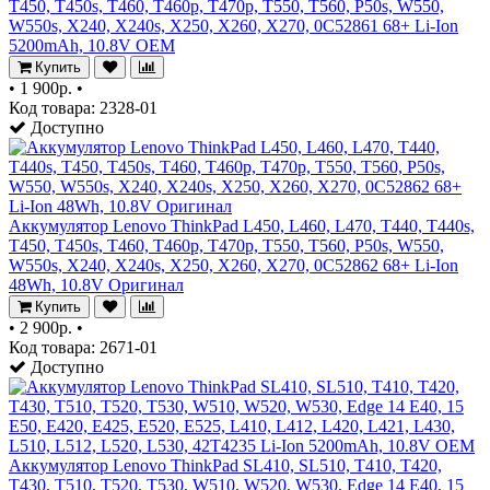
T450, T450s, T460, T460p, T470p, T550, T560, P50s, W550,
W550s, X240, X240s, X250, X260, X270, 0C52861 68+ Li-Ion
5200mAh, 10.8V OEM
Купить
•
1 900р.
•
Код товара: 2328-01
Доступно
Аккумулятор Lenovo ThinkPad L450, L460, L470, T440, T440s,
T450, T450s, T460, T460p, T470p, T550, T560, P50s, W550,
W550s, X240, X240s, X250, X260, X270, 0C52862 68+ Li-Ion
48Wh, 10.8V Оригинал
Купить
•
2 900р.
•
Код товара: 2671-01
Доступно
Аккумулятор Lenovo ThinkPad SL410, SL510, T410, T420,
T430, T510, T520, T530, W510, W520, W530, Edge 14 E40, 15