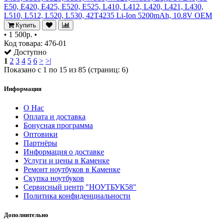
E50, E420, E425, E520, E525, L410, L412, L420, L421, L430,
L510, L512, L520, L530, 42T4235 Li-Ion 5200mAh, 10.8V OEM
Купить
•
1 500р.
•
Код товара: 476-01
Доступно
1
2
3
4
5
6
>
>|
Показано с 1 по 15 из 85 (страниц: 6)
Информация
О Нас
Оплата и доставка
Бонусная программа
Оптовики
Партнёры
Информация о доставке
Услуги и цены в Каменке
Ремонт ноутбуков в Каменке
Скупка ноутбуков
Сервисный центр "НОУТБУК58"
Политика конфиденциальности
Дополнительно