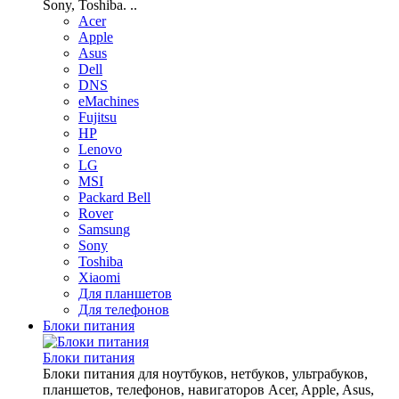
Sony, Toshiba. ..
Acer
Apple
Asus
Dell
DNS
eMachines
Fujitsu
HP
Lenovo
LG
MSI
Packard Bell
Rover
Samsung
Sony
Toshiba
Xiaomi
Для планшетов
Для телефонов
Блоки питания
Блоки питания
Блоки питания для ноутбуков, нетбуков, ультрабуков,
планшетов, телефонов, навигаторов Acer, Apple, Asus,