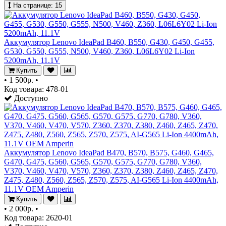
На странице:
15
Аккумулятор Lenovo IdeaPad B460, B550, G430, G450, G455,
G530, G550, G555, N500, V460, Z360, L06L6Y02 Li-Ion
5200mAh, 11.1V
Купить
•
1 500р.
•
Код товара: 478-01
Доступно
Аккумулятор Lenovo IdeaPad B470, B570, B575, G460, G465,
G470, G475, G560, G565, G570, G575, G770, G780, V360,
V370, V460, V470, V570, Z360, Z370, Z380, Z460, Z465, Z470,
Z475, Z480, Z560, Z565, Z570, Z575, AI-G565 Li-Ion 4400mAh,
11.1V OEM Amperin
Купить
•
2 000р.
•
Код товара: 2620-01