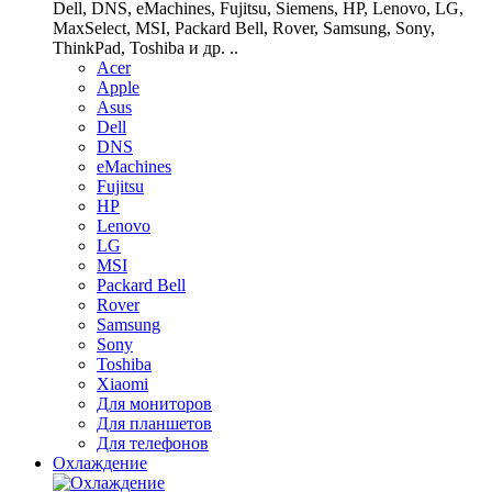
Dell, DNS, eMachines, Fujitsu, Siemens, HP, Lenovo, LG,
MaxSelect, MSI, Packard Bell, Rover, Samsung, Sony,
ThinkPad, Toshiba и др. ..
Acer
Apple
Asus
Dell
DNS
eMachines
Fujitsu
HP
Lenovo
LG
MSI
Packard Bell
Rover
Samsung
Sony
Toshiba
Xiaomi
Для мониторов
Для планшетов
Для телефонов
Охлаждение