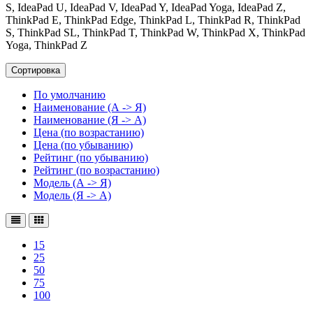
S, IdeaPad U, IdeaPad V, IdeaPad Y, IdeaPad Yoga, IdeaPad Z,
ThinkPad E, ThinkPad Edge, ThinkPad L, ThinkPad R, ThinkPad
S, ThinkPad SL, ThinkPad T, ThinkPad W, ThinkPad X, ThinkPad
Yoga, ThinkPad Z
Сортировка
По умолчанию
Наименование (А -> Я)
Наименование (Я -> А)
Цена (по возрастанию)
Цена (по убыванию)
Рейтинг (по убыванию)
Рейтинг (по возрастанию)
Модель (А -> Я)
Модель (Я -> А)
15
25
50
75
100