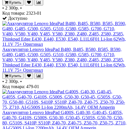
Купить
•
2 300р.
•
Код товара: 2323-01
Доступно
Аккумулятор Lenovo IdeaPad B480, B485, B580, B585, B590,
G480, G485, G500, G505, G510, G580, G585, G700, G710,
V480, V580, Y480, Y485, Y580, Z380, Z480, Z485, Z580, Z585,
Thinkpad Edge E430, E440, E530, E540, L11L6F01 Li-Ion 62Wh,
11.1V 75+ Оригинал
Купить
•
2 300р.
•
Код товара: 479-01
Аккумулятор Lenovo IdeaPad G400S, G40-30, G40-45, G405S,
G40-70, G410S, G500S, G50-30, G50-45, G505S, G50-70, G50-
80, G510S, S410P, S510P, Z40-70, Z40-75, Z50-70, Z50-75, Z710,
AI-G500S Li-Ion 2200mAh, 14.4V OEM Amperin