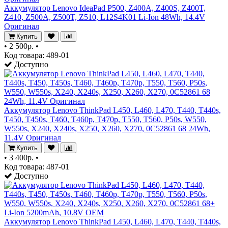
Аккумулятор Lenovo IdeaPad P500, Z400A, Z400S, Z400T,
Z410, Z500A, Z500T, Z510, L12S4K01 Li-Ion 48Wh, 14.4V
Оригинал
Купить
•
2 500р.
•
Код товара: 489-01
Доступно
Аккумулятор Lenovo ThinkPad L450, L460, L470, T440, T440s,
T450, T450s, T460, T460p, T470p, T550, T560, P50s, W550,
W550s, X240, X240s, X250, X260, X270, 0C52861 68 24Wh,
11.4V Оригинал
Купить
•
3 400р.
•
Код товара: 487-01
Доступно
Аккумулятор Lenovo ThinkPad L450, L460, L470, T440, T440s,