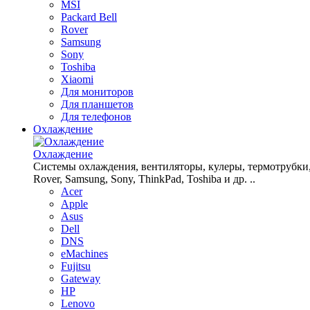
MSI
Packard Bell
Rover
Samsung
Sony
Toshiba
Xiaomi
Для мониторов
Для планшетов
Для телефонов
Охлаждение
Охлаждение
Системы охлаждения, вентиляторы, кулеры, термотрубки, рад
Rover, Samsung, Sony, ThinkPad, Toshiba и др. ..
Acer
Apple
Asus
Dell
DNS
eMachines
Fujitsu
Gateway
HP
Lenovo