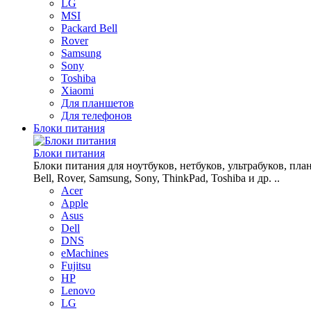
LG
MSI
Packard Bell
Rover
Samsung
Sony
Toshiba
Xiaomi
Для планшетов
Для телефонов
Блоки питания
Блоки питания
Блоки питания для ноутбуков, нетбуков, ультрабуков, планш
Bell, Rover, Samsung, Sony, ThinkPad, Toshiba и др. ..
Acer
Apple
Asus
Dell
DNS
eMachines
Fujitsu
HP
Lenovo
LG