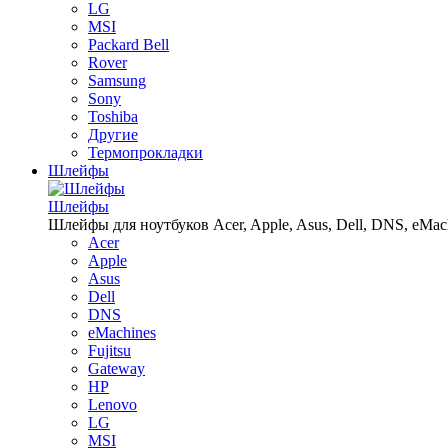
LG
MSI
Packard Bell
Rover
Samsung
Sony
Toshiba
Другие
Термопрокладки
Шлейфы
Шлейфы
Шлейфы для ноутбуков Acer, Apple, Asus, Dell, DNS, eMachin
Acer
Apple
Asus
Dell
DNS
eMachines
Fujitsu
Gateway
HP
Lenovo
LG
MSI