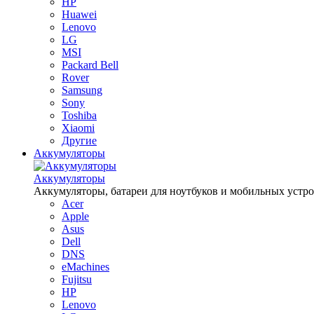
HP
Huawei
Lenovo
LG
MSI
Packard Bell
Rover
Samsung
Sony
Toshiba
Xiaomi
Другие
Аккумуляторы
Аккумуляторы
Аккумуляторы, батареи для ноутбуков и мобильных устройств
Acer
Apple
Asus
Dell
DNS
eMachines
Fujitsu
HP
Lenovo