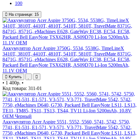
100
На странице:
15
Аккумулятор Acer Aspire 3750G, 5534, 5538G, TimeLineX
3410T, 3810T, 4410T, 4810T, 5410T, 5810T, TravelMate 8371G,
8471G, 8571G, eMachines E628, GateWay EC38, EC54, EC58,
Packard Bell EasyNote TSX62HR, AS09D70 Li-Ion 5200mAh,
11.1V OEM
Купить
•
1 400р.
•
Код товара: 311-01
Аккумулятор Acer Aspire 5551, 5552, 5560, 5741, 5742, 5750,
7741, E1-531, E1-571, V3-571, V3-771, TravelMate 5542, 5742,
7750, eMachines D640, G730, Packard Bell EasyNote LS11, LS13,
TE11, TM85, TS11, TS13, TS44, TV11 Li-Ion 5200mAh, 10.8V