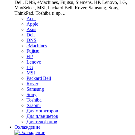
Dell, DNS, eMachines, Fujitsu, Siemens, HP, Lenovo, LG,
MaxSelect, MSI, Packard Bell, Rover, Samsung, Sony,
ThinkPad, Toshiba и др. ..
Acer
Apple
Asus
Dell
DNS
eMachines
Fujitsu
HP
Lenovo
LG
MSI
Packard Bell
Rover
Samsung
Sony
Toshiba
Xiaomi
Для мониторов
Для планшетов
Для телефонов
Охлаждение