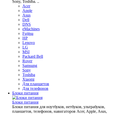
Sony, Toshiba. ..
Acer
Apple
Asus
Dell
DNS
eMachines
Fujitsu
HP
Lenovo
LG
MSI
Packard Bell
Rover
Samsung
Sony
Toshiba
Xiaomi
Для планшетов
Для телефонов
Блоки питания
Блоки питания
Блоки питания для ноутбуков, нетбуков, ультрабуков,
планшетов, телефонов, навигаторов Acer, Apple, Asus,