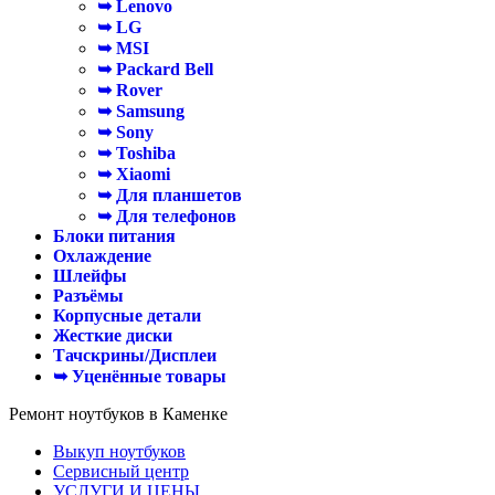
➥ Lenovo
➥ LG
➥ MSI
➥ Packard Bell
➥ Rover
➥ Samsung
➥ Sony
➥ Toshiba
➥ Xiaomi
➥ Для планшетов
➥ Для телефонов
Блоки питания
Охлаждение
Шлейфы
Разъёмы
Корпусные детали
Жесткие диски
Тачскрины/Дисплеи
➥ Уценённые товары
Ремонт ноутбуков в Каменке
Выкуп ноутбуков
Сервисный центр
УСЛУГИ И ЦЕНЫ