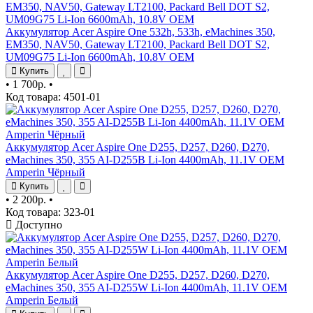
Аккумулятор Acer Aspire One 532h, 533h, eMachines 350,
EM350, NAV50, Gateway LT2100, Packard Bell DOT S2,
UM09G75 Li-Ion 6600mAh, 10.8V OEM
Купить
•
1 700р.
•
Код товара: 4501-01
Аккумулятор Acer Aspire One D255, D257, D260, D270,
eMachines 350, 355 AI-D255B Li-Ion 4400mAh, 11.1V OEM
Amperin Чёрный
Купить
•
2 200р.
•
Код товара: 323-01
Доступно
Аккумулятор Acer Aspire One D255, D257, D260, D270,
eMachines 350, 355 AI-D255W Li-Ion 4400mAh, 11.1V OEM
Amperin Белый