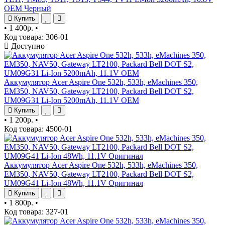
OEM Черный
Купить
•
1 400р.
•
Код товара: 306-01
Доступно
Аккумулятор Acer Aspire One 532h, 533h, eMachines 350,
EM350, NAV50, Gateway LT2100, Packard Bell DOT S2,
UM09G31 Li-Ion 5200mAh, 11.1V OEM
Купить
•
1 200р.
•
Код товара: 4500-01
Аккумулятор Acer Aspire One 532h, 533h, eMachines 350,
EM350, NAV50, Gateway LT2100, Packard Bell DOT S2,
UM09G41 Li-Ion 48Wh, 11.1V Оригинал
Купить
•
1 800р.
•
Код товара: 327-01