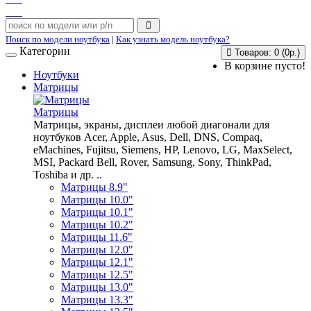
Поиск по модели ноутбука
|
Как узнать модель ноутбука?
Категории
Товаров: 0 (0р.)
В корзине пусто!
Ноутбуки
Матрицы
Матрицы
Матрицы, экраны, дисплеи любой диагонали для
ноутбуков Acer, Apple, Asus, Dell, DNS, Compaq,
eMachines, Fujitsu, Siemens, HP, Lenovo, LG, MaxSelect,
MSI, Packard Bell, Rover, Samsung, Sony, ThinkPad,
Toshiba и др. ..
Матрицы 8.9"
Матрицы 10.0"
Матрицы 10.1"
Матрицы 10.2"
Матрицы 11.6"
Матрицы 12.0"
Матрицы 12.1"
Матрицы 12.5"
Матрицы 13.0"
Матрицы 13.3"