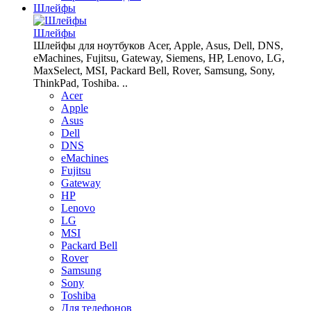
Шлейфы
Шлейфы
Шлейфы для ноутбуков Acer, Apple, Asus, Dell, DNS,
eMachines, Fujitsu, Gateway, Siemens, HP, Lenovo, LG,
MaxSelect, MSI, Packard Bell, Rover, Samsung, Sony,
ThinkPad, Toshiba. ..
Acer
Apple
Asus
Dell
DNS
eMachines
Fujitsu
Gateway
HP
Lenovo
LG
MSI
Packard Bell
Rover
Samsung
Sony
Toshiba
Для телефонов