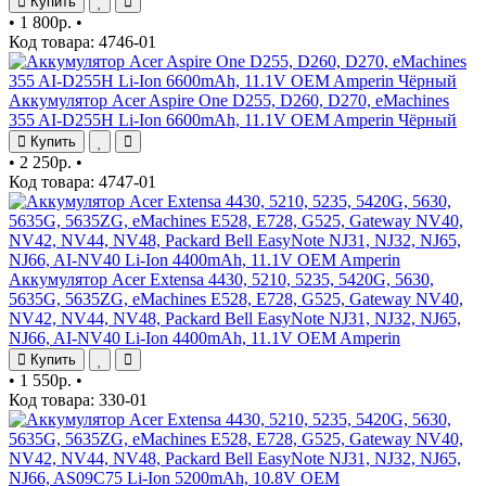
Купить
•
1 800р.
•
Код товара: 4746-01
Аккумулятор Acer Aspire One D255, D260, D270, eMachines
355 AI-D255H Li-Ion 6600mAh, 11.1V OEM Amperin Чёрный
Купить
•
2 250р.
•
Код товара: 4747-01
Аккумулятор Acer Extensa 4430, 5210, 5235, 5420G, 5630,
5635G, 5635ZG, eMachines E528, E728, G525, Gateway NV40,
NV42, NV44, NV48, Packard Bell EasyNote NJ31, NJ32, NJ65,
NJ66, AI-NV40 Li-Ion 4400mAh, 11.1V OEM Amperin
Купить
•
1 550р.
•
Код товара: 330-01