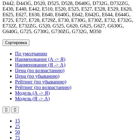
D442, D443G, D520, D525, D528, D640G, D732G, D732ZG,
E430, E440, E442, E510, E520, E525, E527, E528, E529, E620,
E625, E627, E630, E640, E640G, E642, E642G, E644, E644G,
E725, E727, E728, E729Z, E730, E730G, E730Z, E732, E732G,
E732Z, E732ZG, G520, G525, G620, G625, G627, G630G,
G640G, G725, G730G, G730ZG, G732G, M350
Сортировка
По умолчанию
Наименование (А -> Я)
Наименование (Я -> А)
Цена (по возрастанию)
Цена (по убыванию)
Рейтинг (по убыванию)
Рейтинг (по возрастанию)
Модель (А -> Я)
Модель (Я -> А)
15
25
50
75