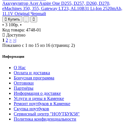
Аккумулятор Acer Aspire One D255, D257, D260, D270,
eMachines 350, 355, Gateway LT23, AL10B31 Li-Ion 2520mAh,
11.1V Original Черный
Купить
•
3 100р.
•
Код товара: 4748-01
Доступно
1
2
>
>|
Показано с 1 по 15 из 16 (страниц: 2)
Информация
О Нас
Оплата и доставка
Бонусная программа
Оптовики
Партнёры
Информация о доставке
Услуги и цены в Каменке
Ремонт ноутбуков в Каменке
Скупка ноутбуков
Сервисный центр "НОУТБУК58"
Политика конфиденциальности