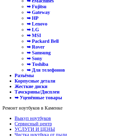
➥ eMachines
➥ Fujitsu
➥ Gateway
➥ HP
➥ Lenovo
➥ LG
➥ MSI
➥ Packard Bell
➥ Rover
➥ Samsung
➥ Sony
➥ Toshiba
➥ Для телефонов
Разъёмы
Корпусные детали
Жесткие диски
Тачскрины/Дисплеи
➥ Уценённые товары
Ремонт ноутбуков в Каменке
Выкуп ноутбуков
Сервисный центр
УСЛУГИ И ЦЕНЫ
Чистка ноутбука от пыли