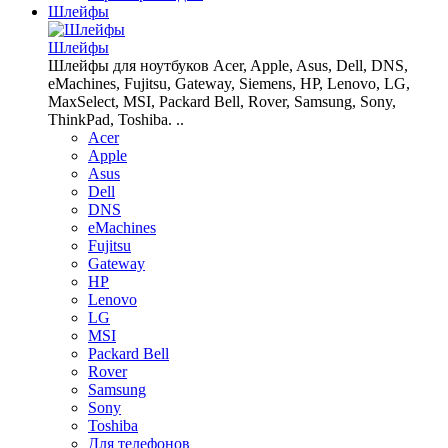
Шлейфы
Шлейфы
Шлейфы для ноутбуков Acer, Apple, Asus, Dell, DNS,
eMachines, Fujitsu, Gateway, Siemens, HP, Lenovo, LG,
MaxSelect, MSI, Packard Bell, Rover, Samsung, Sony,
ThinkPad, Toshiba. ..
Acer
Apple
Asus
Dell
DNS
eMachines
Fujitsu
Gateway
HP
Lenovo
LG
MSI
Packard Bell
Rover
Samsung
Sony
Toshiba
Для телефонов