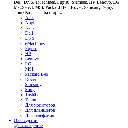
Dell, DNS, eMachines, Fujitsu, Siemens, HP, Lenovo, LG,
MaxSelect, MSI, Packard Bell, Rover, Samsung, Sony,
ThinkPad, Toshiba и др. ..
Acer
Apple
Asus
Dell
DNS
eMachines
Fujitsu
HP
Lenovo
LG
MSI
Packard Bell
Rover
Samsung
Sony
Toshiba
Xiaomi
Для мониторов
Для планшетов
Для телефонов
Охлаждение