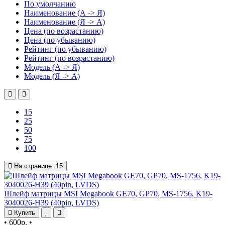
По умолчанию
Наименование (А -> Я)
Наименование (Я -> А)
Цена (по возрастанию)
Цена (по убыванию)
Рейтинг (по убыванию)
Рейтинг (по возрастанию)
Модель (А -> Я)
Модель (Я -> А)
15
25
50
75
100
На странице:
15
Шлейф матрицы MSI Megabook GE70, GP70, MS-1756, K19-
3040026-H39 (40pin, LVDS)
Купить
•
600р.
•