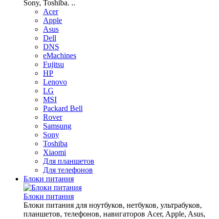
Sony, Toshiba. ..
Acer
Apple
Asus
Dell
DNS
eMachines
Fujitsu
HP
Lenovo
LG
MSI
Packard Bell
Rover
Samsung
Sony
Toshiba
Xiaomi
Для планшетов
Для телефонов
Блоки питания
Блоки питания
Блоки питания для ноутбуков, нетбуков, ультрабуков,
планшетов, телефонов, навигаторов Acer, Apple, Asus,