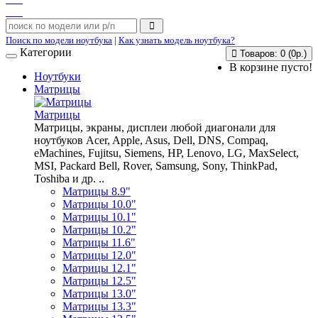
Поиск по модели ноутбука
|
Как узнать модель ноутбука?
Категории
Товаров: 0 (0р.)
В корзине пусто!
Ноутбуки
Матрицы
Матрицы
Матрицы, экраны, дисплеи любой диагонали для
ноутбуков Acer, Apple, Asus, Dell, DNS, Compaq,
eMachines, Fujitsu, Siemens, HP, Lenovo, LG, MaxSelect,
MSI, Packard Bell, Rover, Samsung, Sony, ThinkPad,
Toshiba и др. ..
Матрицы 8.9"
Матрицы 10.0"
Матрицы 10.1"
Матрицы 10.2"
Матрицы 11.6"
Матрицы 12.0"
Матрицы 12.1"
Матрицы 12.5"
Матрицы 13.0"
Матрицы 13.3"