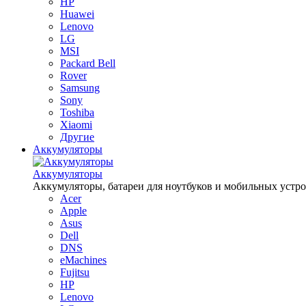
HP
Huawei
Lenovo
LG
MSI
Packard Bell
Rover
Samsung
Sony
Toshiba
Xiaomi
Другие
Аккумуляторы
Аккумуляторы
Аккумуляторы, батареи для ноутбуков и мобильных устройств
Acer
Apple
Asus
Dell
DNS
eMachines
Fujitsu
HP
Lenovo