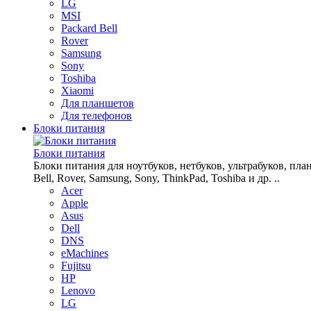
LG
MSI
Packard Bell
Rover
Samsung
Sony
Toshiba
Xiaomi
Для планшетов
Для телефонов
Блоки питания
Блоки питания
Блоки питания для ноутбуков, нетбуков, ультрабуков, планш
Bell, Rover, Samsung, Sony, ThinkPad, Toshiba и др. ..
Acer
Apple
Asus
Dell
DNS
eMachines
Fujitsu
HP
Lenovo
LG