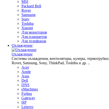
MSI
Packard Bell
Rover
Samsung
Sony
Toshiba
Xiaomi
Для мониторов
Для планшетов
Для телефонов
Охлаждение
Охлаждение
Системы охлаждения, вентиляторы, кулеры, термотрубки, рад
Rover, Samsung, Sony, ThinkPad, Toshiba и др. ..
Acer
Apple
Asus
Dell
DNS
eMachines
Fujitsu
Gateway
HP
Lenovo