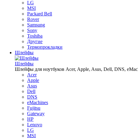
LG
MSI
Packard Bell
Rover
Samsung
Sony
Toshiba
Другие
Термопрокладки
Шлейфы
Шлейфы
Шлейфы для ноутбуков Acer, Apple, Asus, Dell, DNS, eMachin
Acer
Apple
Asus
Dell
DNS
eMachines
Fujitsu
Gateway
HP
Lenovo
LG
MSI