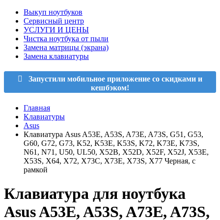
Выкуп ноутбуков
Сервисный центр
УСЛУГИ И ЦЕНЫ
Чистка ноутбука от пыли
Замена матрицы (экрана)
Замена клавиатуры
Запустили мобильное приложение со скидками и
кешбэком!
Главная
Клавиатуры
Asus
Клавиатура Asus A53E, A53S, A73E, A73S, G51, G53,
G60, G72, G73, K52, K53E, K53S, K72, K73E, K73S,
N61, N71, U50, UL50, X52B, X52D, X52F, X52J, X53E,
X53S, X64, X72, X73C, X73E, X73S, X77 Черная, с
рамкой
Клавиатура для ноутбука
Asus A53E, A53S, A73E, A73S,