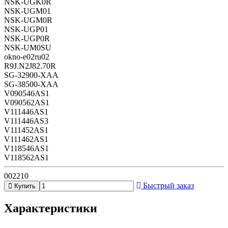
NSK-UGK0R
NSK-UGM01
NSK-UGM0R
NSK-UGP01
NSK-UGP0R
NSK-UM0SU
okno-e02ru02
R9J.N2J82.70R
SG-32900-XAA
SG-38500-XAA
V090546AS1
V090562AS1
V111446AS1
V111446AS3
V111452AS1
V111462AS1
V118546AS1
V118562AS1
002210
Быстрый заказ
Купить
Характеристики