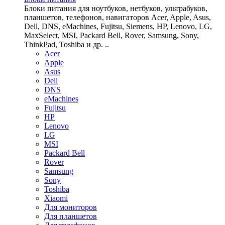
Блоки питания для ноутбуков, нетбуков, ультрабуков,
планшетов, телефонов, навигаторов Acer, Apple, Asus,
Dell, DNS, eMachines, Fujitsu, Siemens, HP, Lenovo, LG,
MaxSelect, MSI, Packard Bell, Rover, Samsung, Sony,
ThinkPad, Toshiba и др. ..
Acer
Apple
Asus
Dell
DNS
eMachines
Fujitsu
HP
Lenovo
LG
MSI
Packard Bell
Rover
Samsung
Sony
Toshiba
Xiaomi
Для мониторов
Для планшетов