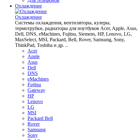
Для телефонов
Охлаждение
Охлаждение
Системы охлаждения, вентиляторы, кулеры,
термотрубки, радиаторы для ноутбуков Acer, Apple, Asus,
Dell, DNS, eMachines, Fujitsu, Siemens, HP, Lenovo, LG,
MaxSelect, MSI, Packard, Bell, Rover, Samsung, Sony,
ThinkPad, Toshiba и др. ..
Acer
Apple
Asus
Dell
DNS
eMachines
Fujitsu
Gateway
HP
Lenovo
LG
MSI
Packard Bell
Rover
Samsung
Sony