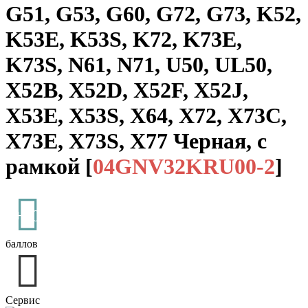
G51, G53, G60, G72, G73, K52,
K53E, K53S, K72, K73E,
K73S, N61, N71, U50, UL50,
X52B, X52D, X52F, X52J,
X53E, X53S, X64, X72, X73C,
X73E, X73S, X77 Черная, с
рамкой
[
04GNV32KRU00-2
]
+30
баллов
Сервис