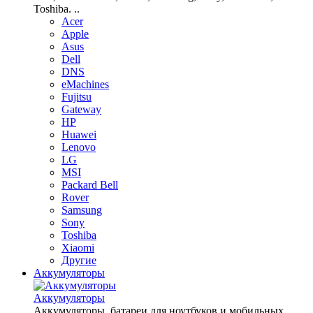
Toshiba. ..
Acer
Apple
Asus
Dell
DNS
eMachines
Fujitsu
Gateway
HP
Huawei
Lenovo
LG
MSI
Packard Bell
Rover
Samsung
Sony
Toshiba
Xiaomi
Другие
Аккумуляторы
Аккумуляторы
Аккумуляторы, батареи для ноутбуков и мобильных