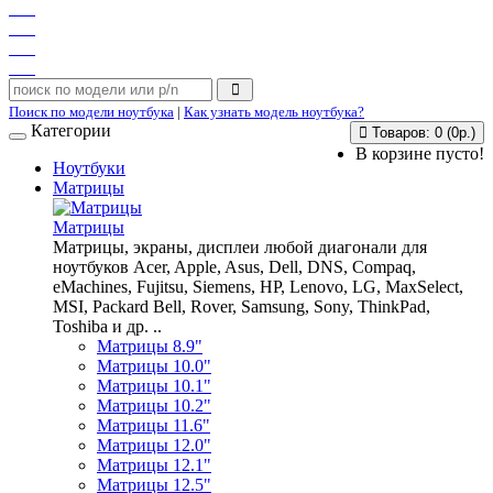
Поиск по модели ноутбука
|
Как узнать модель ноутбука?
Категории
Товаров: 0 (0р.)
В корзине пусто!
Ноутбуки
Матрицы
Матрицы
Матрицы, экраны, дисплеи любой диагонали для
ноутбуков Acer, Apple, Asus, Dell, DNS, Compaq,
eMachines, Fujitsu, Siemens, HP, Lenovo, LG, MaxSelect,
MSI, Packard Bell, Rover, Samsung, Sony, ThinkPad,
Toshiba и др. ..
Матрицы 8.9"
Матрицы 10.0"
Матрицы 10.1"
Матрицы 10.2"
Матрицы 11.6"
Матрицы 12.0"
Матрицы 12.1"
Матрицы 12.5"