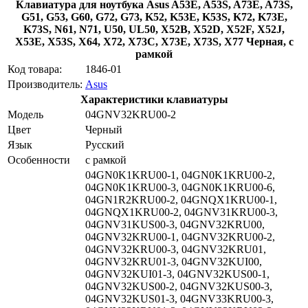
Клавиатура для ноутбука Asus A53E, A53S, A73E, A73S,
G51, G53, G60, G72, G73, K52, K53E, K53S, K72, K73E,
K73S, N61, N71, U50, UL50, X52B, X52D, X52F, X52J,
X53E, X53S, X64, X72, X73C, X73E, X73S, X77 Черная, с
рамкой
Код товара:
1846-01
Производитель:
Asus
Характеристики клавиатуры
Модель
04GNV32KRU00-2
Цвет
Черный
Язык
Русский
Особенности
с рамкой
04GN0K1KRU00-1, 04GN0K1KRU00-2,
04GN0K1KRU00-3, 04GN0K1KRU00-6,
04GN1R2KRU00-2, 04GNQX1KRU00-1,
04GNQX1KRU00-2, 04GNV31KRU00-3,
04GNV31KUS00-3, 04GNV32KRU00,
04GNV32KRU00-1, 04GNV32KRU00-2,
04GNV32KRU00-3, 04GNV32KRU01,
04GNV32KRU01-3, 04GNV32KUI00,
04GNV32KUI01-3, 04GNV32KUS00-1,
04GNV32KUS00-2, 04GNV32KUS00-3,
04GNV32KUS01-3, 04GNV33KRU00-3,